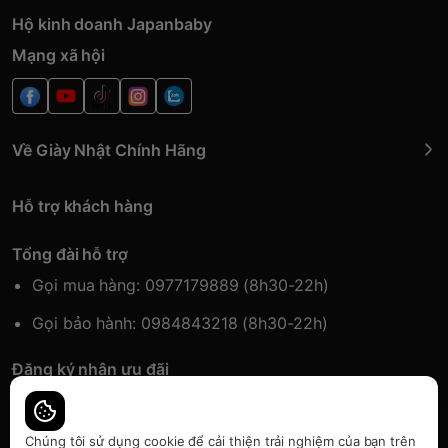
Hộ kinh doanh Japanbaby
Mạng xã hội
Về Giày Nhật Chính Hãng
Hỗ trợ khách hàng
Tổng đài hỗ trợ
Gọi mua hàng: 0977179889 (8h30-22h)
Gọi bảo hành: 0984843218 (8h30-22h)
Đăng ký nhận ưu đãi
Đăng kí để nhận thông tin ưu đãi sớm nhất.
Chúng tôi sử dụng cookie để cải thiện trải nghiệm của bạn trên