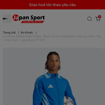
Giao hoả tốc theo yêu cầu
0
Trang chủ
/
Áo Khoác
/
Áo Khoác Adidas Chính Hãng - Blue Tiro 24 Competition Training Track Top
- Màu Xanh | JapanSport IP1876