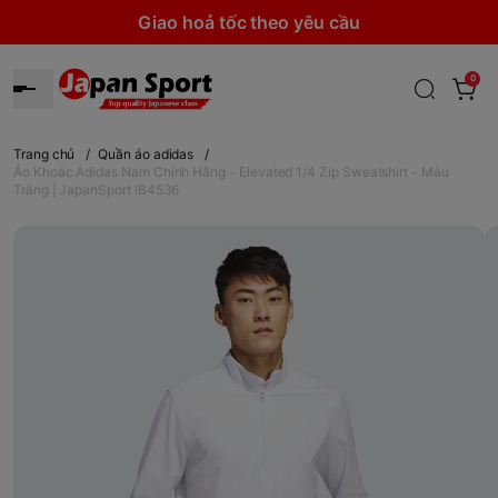
Giao hoả tốc theo yêu cầu
0
Trang chủ
/
Quần áo adidas
/
Áo Khoác Adidas Nam Chính Hãng - Elevated 1/4 Zip Sweatshirt - Màu
Trắng | JapanSport IB4536