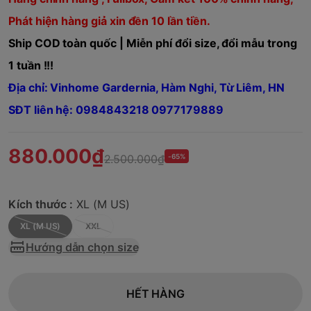
Phát hiện hàng giả xin đền 10 lần tiền.
Ship COD toàn quốc | Miễn phí đổi size, đổi mẫu trong
1 tuần !!!
Địa chỉ: Vinhome Gardernia, Hàm Nghi, Từ Liêm, HN
SĐT liên hệ: 0984843218 0977179889
880.000₫
2.500.000₫
-65%
Kích thước :
XL (M US)
XL (M US)
XXL
Hướng dẫn chọn size
HẾT HÀNG