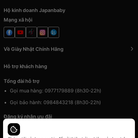
Hộ kinh doanh Japanbaby
Mạng xã hội
Về Giày Nhật Chính Hãng
Hỗ trợ khách hàng
Tổng đài hỗ trợ
Gọi mua hàng: 0977179889 (8h30-22h)
Gọi bảo hành: 0984843218 (8h30-22h)
Đăng ký nhận ưu đãi
Đăng kí để nhận thông tin ưu đãi sớm nhất.