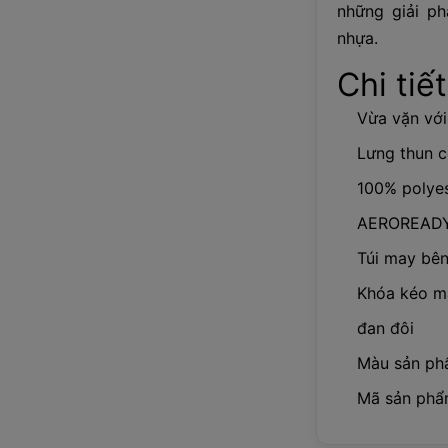
những giải ph
nhựa.
Chi tiết
Vừa vặn với
Lưng thun c
100% polyes
AEROREADY
Túi may bê
Khóa kéo m
đan đôi
Màu sản ph
Mã sản phẩ