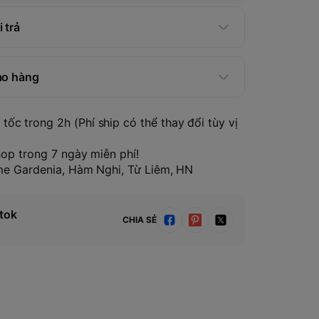
 trả
ao hàng
tốc trong 2h (Phí ship có thể thay đổi tùy vị
hop trong 7 ngày miễn phí!
ome Gardenia, Hàm Nghi, Từ Liêm, HN
tok
CHIA SẺ