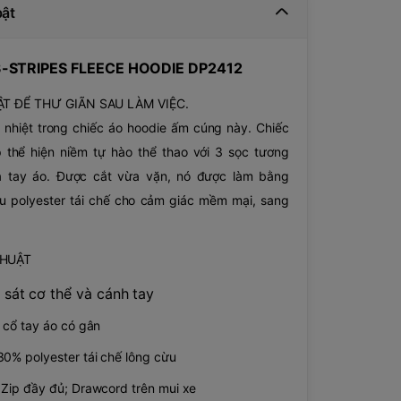
bật
3-STRIPES FLEECE HOODIE DP2412
T ĐỂ THƯ GIÃN SAU LÀM VIỆC.
nhiệt trong chiếc áo hoodie ấm cúng này. Chiếc
p thể hiện niềm tự hào thể thao với 3 sọc tương
à tay áo. Được cắt vừa vặn, nó được làm bằng
u polyester tái chế cho cảm giác mềm mại, sang
THUẬT
sát cơ thể và cánh tay
i cổ tay áo có gân
30% polyester tái chế lông cừu
 Zip đầy đủ; Drawcord trên mui xe