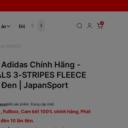
0
 áo
Điện tử
Hóa Phẩm
ort DP2412
 Adidas Chính Hãng -
LS 3-STRIPES FLEECE
 Đen | JapanSport
apan
Mã sản phẩm:
Đang cập nhật
, Fullbox, Cam kết 100% chính hãng, Phát
 đền 10 lần tiền.