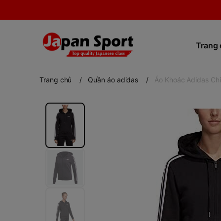
Trang
Trang chủ
/
Quần áo adidas
/
Áo Khoác Adidas Ch