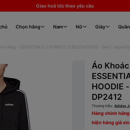
Giao hoả tốc theo yêu cầu
 chủ
Chọn hãng
Nam
Nữ
Giày
Quần
ính Hãng - ESSENTIALS 3-STRIPES FLEECE HOODIE - Đen | JapanSp
Áo Khoác
ESSENTIA
HOODIE -
DP2412
Thương hiệu:
Adidas J
Hàng chính hãng 
hiện hàng giả xin