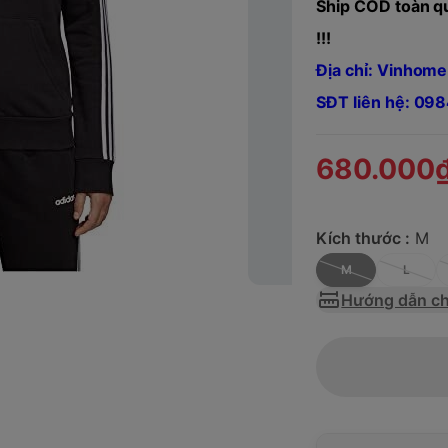
Ship COD toàn qu
!!!
Địa chỉ: Vinhome
SĐT liên hệ: 0
680.000
Kích thước :
M
M
L
Hướng dẫn ch