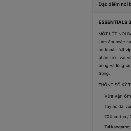
Đặc điểm nổi 
ESSENTIALS 
MỘT LỚP NỔI BẬ
Làm ấm hoặc hạ 
áo khoác full-zi
phản trên vai v
bông và lông cừ
trọng.
THÔNG SỐ KỸ 
Vừa vặn ôm 
Tay áo dài vớ
70% cotton / 
Túi kangaroo;