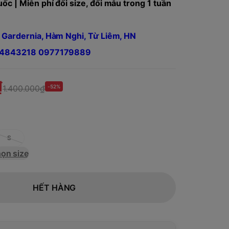
ốc | Miễn phí đổi size, đổi mẫu trong 1 tuần
 Gardernia, Hàm Nghi, Từ Liêm, HN
984843218 0977179889
₫
1.400.000₫
-52%
S
ọn size
HẾT HÀNG