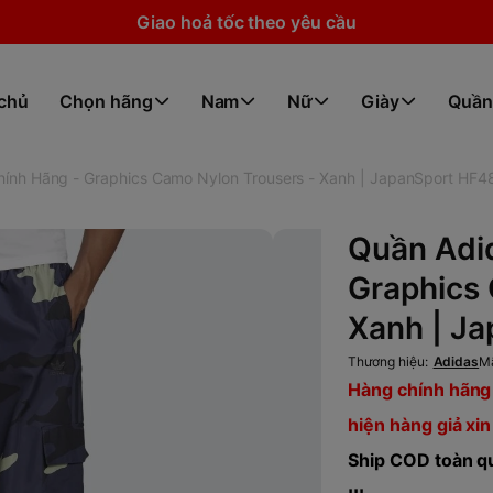
Giao hoả tốc theo yêu cầu
 chủ
Chọn hãng
Nam
Nữ
Giày
Quần
ính Hãng - Graphics Camo Nylon Trousers - Xanh | JapanSport HF
Quần Adi
Graphics 
Xanh | J
Thương hiệu:
Adidas
M
Hàng chính hãng 
hiện hàng giả xin
Ship COD toàn qu