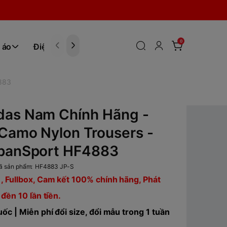
0
 áo
Điện tử
Hóa Phẩm
4883
das Nam Chính Hãng -
Camo Nylon Trousers -
apanSport HF4883
ã sản phẩm:
HF4883 JP-S
, Fullbox, Cam kết 100% chính hãng, Phát
 đền 10 lần tiền.
ốc | Miễn phí đổi size, đổi mẫu trong 1 tuần