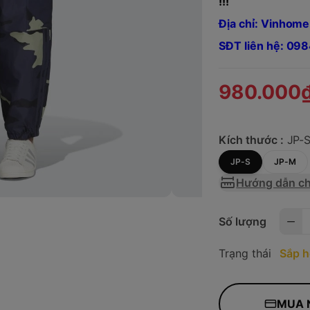
!!!
Địa chỉ: Vinhome
SĐT liên hệ: 0
980.000
Kích thước :
JP-
JP-S
JP-M
Hướng dẫn ch
Số lượng
Trạng thái
Sắp h
MUA 