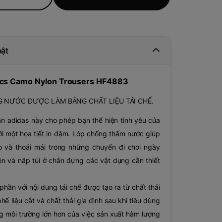
bật
ics Camo Nylon Trousers HF4883
 NƯỚC ĐƯỢC LÀM BẰNG CHẤT LIỆU TÁI CHẾ.
n adidas này cho phép bạn thể hiện tình yêu của
i một họa tiết in đậm. Lớp chống thấm nước giúp
o và thoải mái trong những chuyến đi chơi ngày
ên và nắp túi ở chân đựng các vật dụng cần thiết
phần với nội dung tái chế được tạo ra từ chất thải
phế liệu cắt và chất thải gia đình sau khi tiêu dùng
g môi trường lớn hơn của việc sản xuất hàm lượng