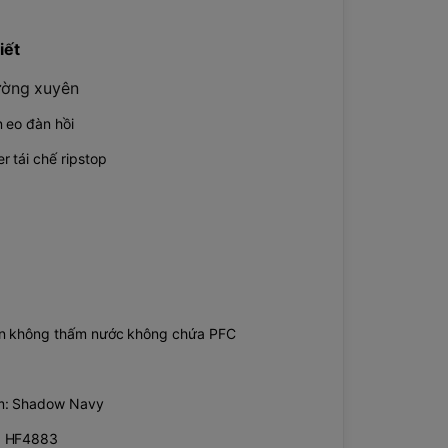
iết
ường xuyên
 eo đàn hồi
r tái chế ripstop
ện không thấm nước không chứa PFC
m: Shadow Navy
: HF4883