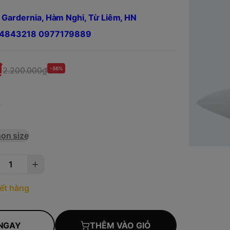
 Gardernia, Hàm Nghi, Từ Liêm, HN
984843218 0977179889
₫
2.200.000₫
-56%
S
ọn size
ết hàng
NGAY
THÊM VÀO GIỎ