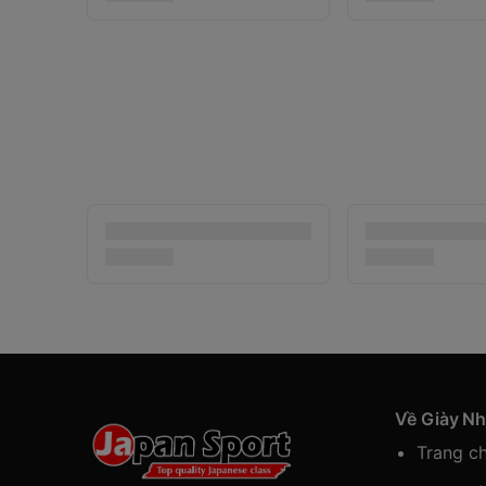
Về Giày N
Trang c