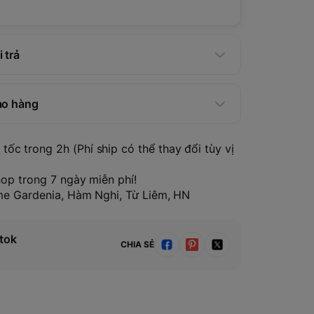
 trả
ao hàng
tốc trong 2h (Phí ship có thể thay đổi tùy vị
hop trong 7 ngày miễn phí!
ome Gardenia, Hàm Nghi, Từ Liêm, HN
tok
CHIA SẺ