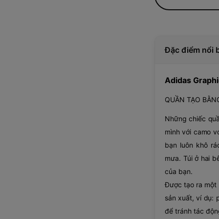
Đặc điểm nổi 
Adidas Graph
QUẦN TẠO BẰNG
Những chiếc quầ
mình với camo vớ
bạn luôn khô rá
mưa. Túi ở hai b
của bạn.
Được tạo ra một 
sản xuất, ví dụ: 
để tránh tác độn