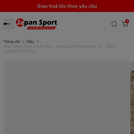
Giao hoả tốc theo yêu cầu
0
Trang chủ
/
Giày
/
Giày Adidas Nam Chính Hãng - Hiking Terrex Trailmaker 2.0 - Xám |
JapanSport IE5145