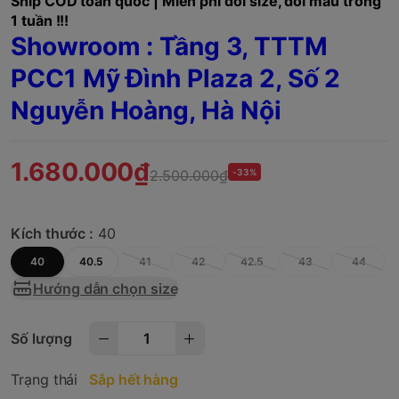
Ship COD toàn quốc | Miễn phí đổi size, đổi mẫu trong
1 tuần !!!
Showroom : Tầng 3, TTTM
PCC1 Mỹ Đình Plaza 2, Số 2
Nguyễn Hoàng, Hà Nội
1.680.000₫
2.500.000₫
-33%
Kích thước :
40
40
40.5
41
42
42.5
43
44
Hướng dẫn chọn size
Số lượng
Trạng thái
Sắp hết hàng