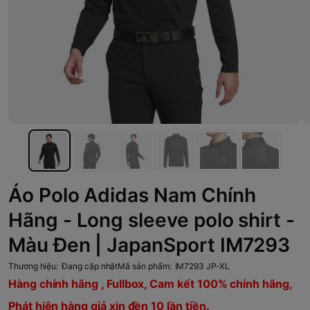
Áo Polo Adidas Nam Chính
Hãng - Long sleeve polo shirt -
Màu Đen | JapanSport IM7293
Thương hiệu:
Đang cập nhật
Mã sản phẩm:
IM7293 JP-XL
Hàng chính hãng , Fullbox, Cam kết 100% chính hãng,
Phát hiện hàng giả xin đền 10 lần tiền.