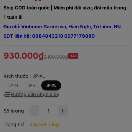
Ship COD toàn quốc | Miễn phí đổi size, đổi mẫu trong
1 tuần !!!
Địa chỉ: Vinhome Gardernia, Hàm Nghi, Từ Liêm, HN
SĐT liên hệ: 0984843218 0977179889
930.000₫
2.100.000₫
-56%
Kích thước :
JP-XL
JP-M
JP-L
JP-XL
Hướng dẫn chọn size
Số lượng
Trạng thái
Sắp hết hàng