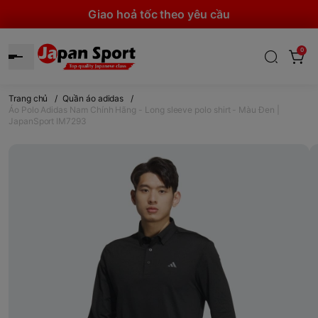
Giao hoả tốc theo yêu cầu
0
Trang chủ
/
Quần áo adidas
/
Áo Polo Adidas Nam Chính Hãng - Long sleeve polo shirt - Màu Đen |
JapanSport IM7293