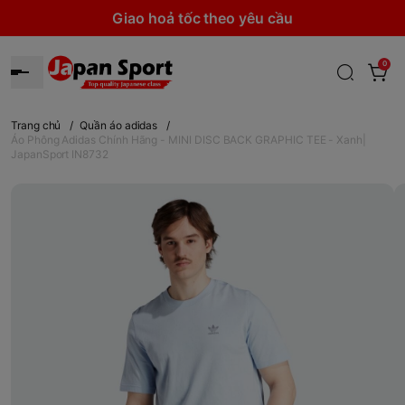
Giao hoả tốc theo yêu cầu
0
Trang chủ
/
Quần áo adidas
/
Áo Phông Adidas Chính Hãng - MINI DISC BACK GRAPHIC TEE - Xanh|
JapanSport IN8732