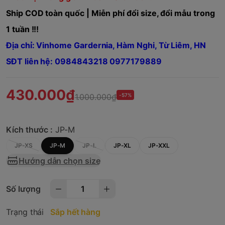
Ship COD toàn quốc | Miễn phí đổi size, đổi mẫu trong
1 tuần !!!
Địa chỉ: Vinhome Gardernia, Hàm Nghi, Từ Liêm, HN
SĐT liên hệ: 0984843218 0977179889
430.000₫
1.000.000₫
-57%
Kích thước :
JP-M
JP-XS
JP-M
JP-L
JP-XL
JP-XXL
Hướng dẫn chọn size
Số lượng
Trạng thái
Sắp hết hàng