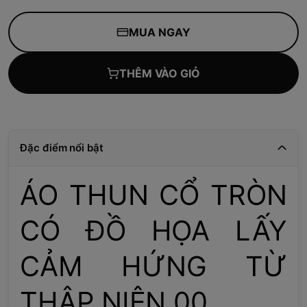
MUA NGAY
THÊM VÀO GIỎ
Đặc điểm nổi bật
ÁO THUN CỔ TRÒN
CÓ ĐỒ HỌA LẤY
CẢM HỨNG TỪ
THẬP NIÊN 00.