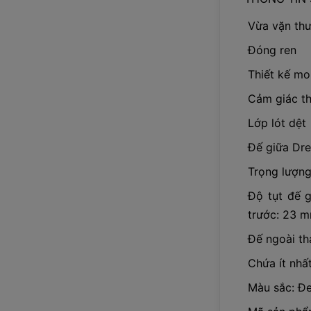
Vừa vặn th
Đóng ren
Thiết kế mo
Cảm giác th
Lớp lót dệt
Đế giữa Dre
Trọng lượng
Độ tụt đế 
trước: 23 
Đế ngoài th
Chứa ít nhấ
Màu sắc: Đ