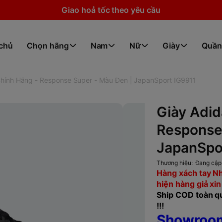
Giao hoả tốc theo yêu cầu
 chủ
Chọn hãng
Nam
Nữ
Giày
Quần
hính Hãng - Response Super - Màu Đen | JapanSport IG9911
Giày Adi
Response
JapanSpo
Thương hiệu:
Đang cập
Hàng xách tay Nh
hiện hàng giả xin
Ship COD toàn qu
!!!
Showroom