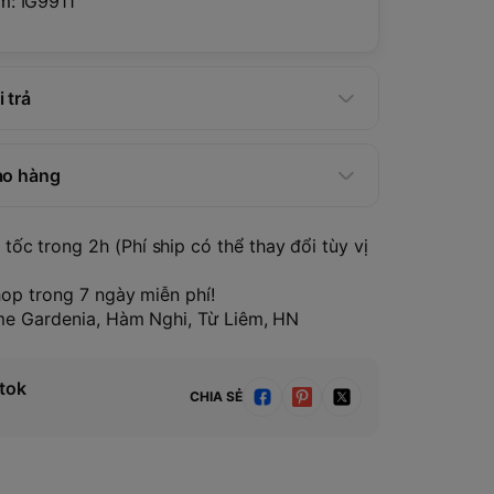
ẩm:
IG9911
 trả
ao hàng
tốc trong 2h (Phí ship có thể thay đổi tùy vị
hop trong 7 ngày miễn phí!
ome Gardenia, Hàm Nghi, Từ Liêm, HN
tok
CHIA SẺ