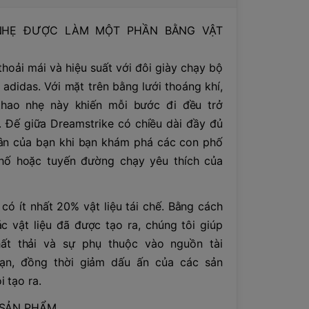
NHẸ ĐƯỢC LÀM MỘT PHẦN BẰNG VẬT
hoải mái và hiệu suất với đôi giày chạy bộ
 adidas. Với mặt trên bằng lưới thoáng khí,
thao nhẹ này khiến mỗi bước đi đều trở
. Đế giữa Dreamstrike có chiều dài đầy đủ
ân của bạn khi bạn khám phá các con phố
hố hoặc tuyến đường chạy yêu thích của
ó ít nhất 20% vật liệu tái chế. Bằng cách
c vật liệu đã được tạo ra, chúng tôi giúp
hất thải và sự phụ thuộc vào nguồn tài
ạn, đồng thời giảm dấu ấn của các sản
 tạo ra.
SẢN PHẨM