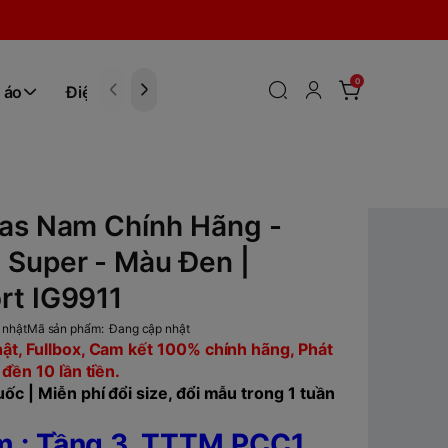
0
 áo
Điện tử
Hóa Phẩm
das Nam Chính Hãng -
 Super - Màu Đen |
rt IG9911
 nhật
Mã sản phẩm:
Đang cập nhật
ật, Fullbox, Cam kết 100% chính hãng, Phát
 đền 10 lần tiền.
ốc | Miễn phí đổi size, đổi mẫu trong 1 tuần
 : Tầng 3, TTTM PCC1