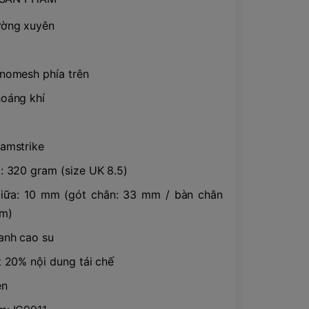
ường xuyên
nomesh phía trên
oáng khí
amstrike
: 320 gram (size UK 8.5)
giữa: 10 mm (gót chân: 33 mm / bàn chân
mm)
anh cao su
t 20% nội dung tái chế
en