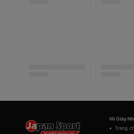
Về Giày N
Trang c