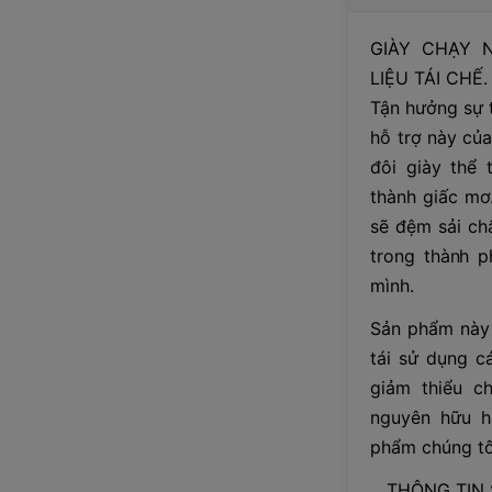
GIÀY CHẠY 
LIỆU TÁI CHẾ.
Tận hưởng sự t
hỗ trợ này của
đôi giày thể 
thành giấc mơ
sẽ đệm sải ch
trong thành p
mình.
Sản phẩm này c
tái sử dụng cá
giảm thiểu c
nguyên hữu h
phẩm chúng tôi
THÔNG TIN 