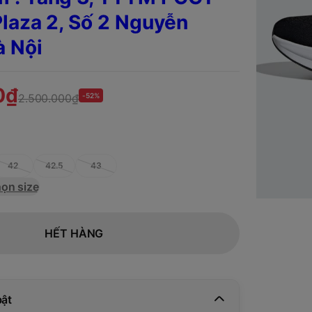
laza 2, Số 2 Nguyễn
à Nội
0₫
2.500.000₫
-52%
42
42.5
43
ọn size
HẾT HÀNG
bật