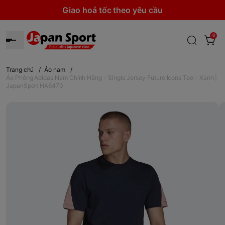
Giao hoả tốc theo yêu cầu
0
Trang chủ
/
Áo nam
/
Áo Phông Adidas Nam Chính Hãng - Single Jersey Future Icons Tee - Xanh |
JapanSport HA6470