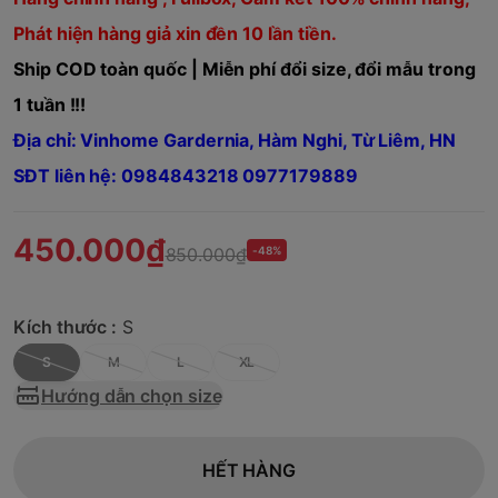
Phát hiện hàng giả xin đền 10 lần tiền.
Ship COD toàn quốc | Miễn phí đổi size, đổi mẫu trong
1 tuần !!!
Địa chỉ: Vinhome Gardernia, Hàm Nghi, Từ Liêm, HN
SĐT liên hệ: 0984843218 0977179889
450.000₫
850.000₫
-48%
Kích thước :
S
S
M
L
XL
Hướng dẫn chọn size
HẾT HÀNG