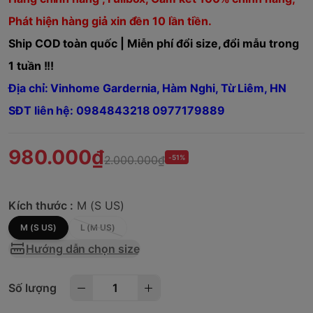
Phát hiện hàng giả xin đền 10 lần tiền.
Ship COD toàn quốc | Miễn phí đổi size, đổi mẫu trong
1 tuần !!!
Địa chỉ: Vinhome Gardernia, Hàm Nghi, Từ Liêm, HN
SĐT liên hệ: 0984843218 0977179889
980.000₫
2.000.000₫
-51%
Kích thước :
M (S US)
M (S US)
L (M US)
Hướng dẫn chọn size
Số lượng