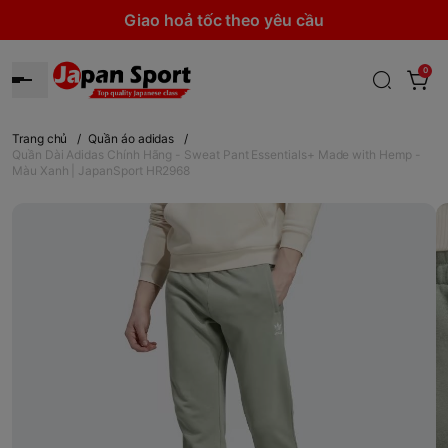
Giao hoả tốc theo yêu cầu
0
Trang chủ
/
Quần áo adidas
/
Quần Dài Adidas Chính Hãng - Sweat Pant Essentials+ Made with Hemp -
Màu Xanh | JapanSport HR2968