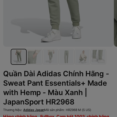
Quần Dài Adidas Chính Hãng -
Sweat Pant Essentials+ Made
with Hemp - Màu Xanh |
JapanSport HR2968
Thương hiệu:
Adidas Japan
Mã sản phẩm:
HR2968 M (S US)
Hàng chính hãng , Fullbox, Cam kết 100% chính hãng,