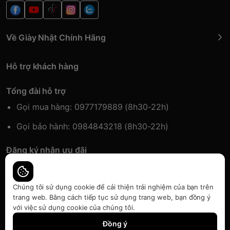
Về Giày Nhật Chính Hãng
Hỗ trợ khách hàng
Tổng đài hỗ trợ
Gọi mua hàng: 0977179889 (8h30-22h)
Gọi bảo hành: 0984843218 (8h30-22h)
Đăng ký nhận ưu đãi
Đăng kí để nhận thông tin ưu đãi sớm nhất.
Chúng tôi sử dụng cookie để cải thiện trải nghiệm của bạn trên
trang web. Bằng cách tiếp tục sử dụng trang web, bạn đồng ý
với việc sử dụng cookie của chúng tôi.
Bàn quyền thuộc về Japansport | Cung cấp bởi
Sapo
Đồng ý