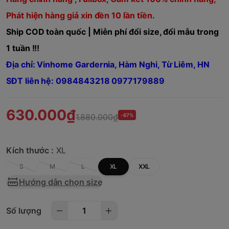
Phát hiện hàng giả xin đền 10 lần tiền.
Ship COD toàn quốc | Miễn phí đổi size, đổi mẫu trong
1 tuần !!!
Địa chỉ: Vinhome Gardernia, Hàm Nghi, Từ Liêm, HN
SĐT liên hệ: 0984843218 0977179889
630.000₫
1.880.000₫
-67%
Kích thước :
XL
S
M
L
XL
XXL
Hướng dẫn chọn size
Số lượng