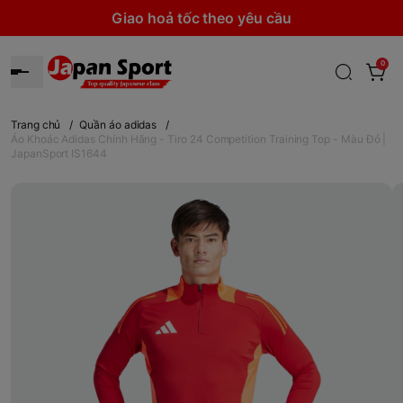
Giao hoả tốc theo yêu cầu
0
Trang chủ
/
Quần áo adidas
/
Áo Khoác Adidas Chính Hãng - Tiro 24 Competition Training Top - Màu Đỏ |
JapanSport IS1644