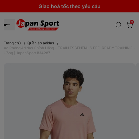
Giao hoả tốc theo yêu cầu
0
Trang chủ
/
Quần áo adidas
/
Áo Phông Adidas Chính Hãng - TRAIN ESSENTIALS FEELREADY TRAINING -
Hồng | JapanSport IM4287