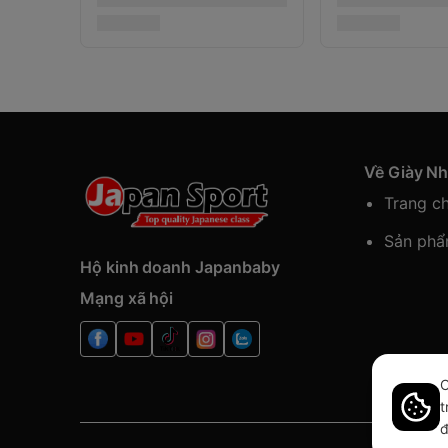
Về Giày N
Trang c
Sản ph
Hộ kinh doanh Japanbaby
Mạng xã hội
C
t
đ