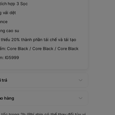
tích hợp 3 Sọc
g vải dệt
unce
ng cao su
 thiểu 20% thành phần tái chế và tái tạo
m: Core Black / Core Black / Core Black
m: IG5999
 trả
ao hàng
tốc trong 2h (Phí ship có thể thay đổi tùy vị