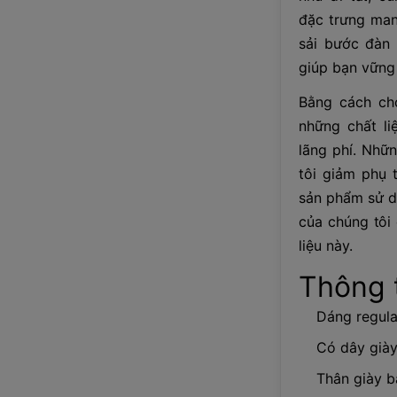
đặc trưng man
sải bước đàn 
giúp bạn vững
Bằng cách chọ
những chất li
lãng phí. Nhữn
tôi giảm phụ 
sản phẩm sử dụ
của chúng tôi
liệu này.
Thông t
Dáng regular
Có dây già
Thân giày b