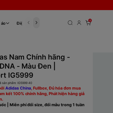
0
 áo
Điện tử
Hóa Phẩm
as Nam Chính hãng -
DNA - Màu Đen |
rt IG5999
ã sản phẩm:
IG5999 40
bở
i
Adidas China
, Fullbox, Đủ hóa đơn mua
Cam kết 100% chính hãng, Phát hiện hàng giả
ền.
ốc | Miễn phí đổi size, đổi mẫu trong 1 tuần