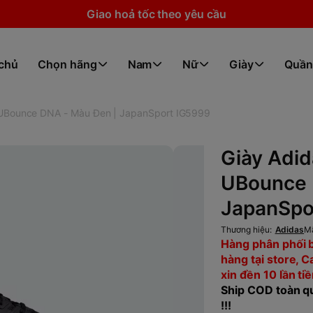
Giao hoả tốc theo yêu cầu
 chủ
Chọn hãng
Nam
Nữ
Giày
Quần
 UBounce DNA - Màu Đen | JapanSport IG5999
Giày Adid
UBounce 
JapanSpo
Thương hiệu:
Adidas
M
Hàng phân phối 
hàng tại store, 
xin đền 10 lần ti
Ship COD toàn qu
!!!