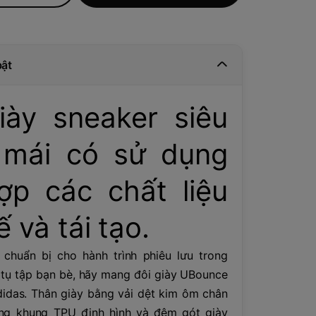
bật
iày sneaker siêu
 mái có sử dụng
ợp các chất liệu
ế và tái tạo.
chuẩn bị cho hành trình phiêu lưu trong
 tụ tập bạn bè, hãy mang đôi giày UBounce
idas. Thân giày bằng vải dệt kim ôm chân
ùng khung TPU định hình và đệm gót giày