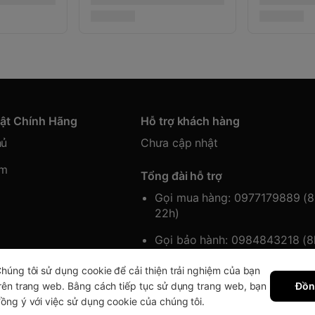
hật Chính Hãng
Hỗ trợ khách hàng
hủ
Chưa cập nhật
ẩm
Tổng đài hỗ trợ
Gọi mua hàng: 0977179889 (
22h)
Gọi bảo hành: 0984843218 (
22h)
húng tôi sử dụng cookie để cải thiện trải nghiệm của bạn
rên trang web. Bằng cách tiếp tục sử dụng trang web, bạn
Đồn
ồng ý với việc sử dụng cookie của chúng tôi.