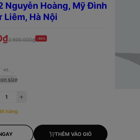
2 Nguyễn Hoàng, Mỹ Đình
ừ Liêm,
Hà Nội
0₫
2.600.000₫
-40%
42
ọn size
ết hàng
NGAY
THÊM VÀO GIỎ