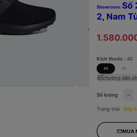
Số 
Showroom:
2, Nam T
1.580.00
Kích thước :
40
40
41
Hướng dẫn ch
Số lượng
Trạng thái
Sắp h
MUA 