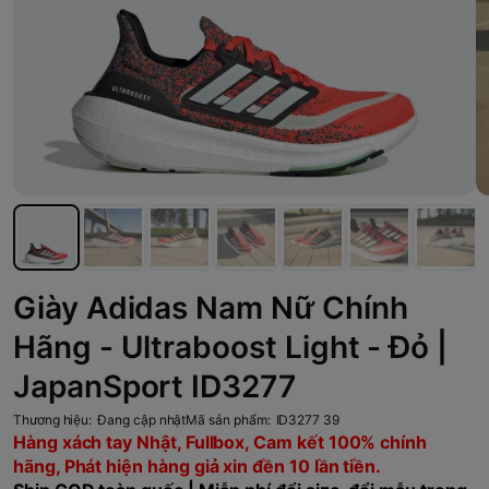
Giày Adidas Nam Nữ Chính
Hãng - Ultraboost Light - Đỏ |
JapanSport ID3277
Thương hiệu:
Đang cập nhật
Mã sản phẩm:
ID3277 39
Hàng xách tay Nhật, Fullbox, Cam kết 100% chính
hãng, Phát hiện hàng giả xin đền 10 lần tiền.