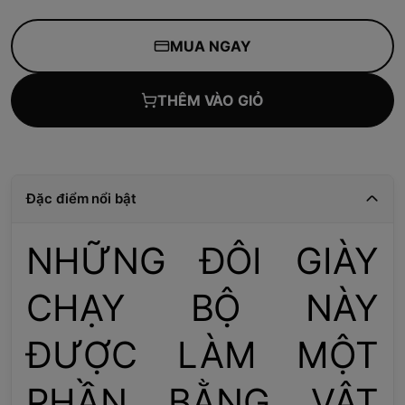
MUA NGAY
THÊM VÀO GIỎ
Đặc điểm nổi bật
NHỮNG ĐÔI GIÀY
CHẠY BỘ NÀY
ĐƯỢC LÀM MỘT
PHẦN BẰNG VẬT