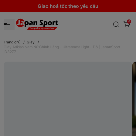
Giao hoả tốc theo yêu cầu
0
Trang chủ
/
Giày
/
Giày Adidas Nam Nữ Chính Hãng - Ultraboost Light - Đỏ | JapanSport
ID3277