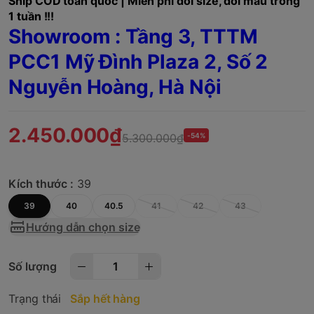
Ship COD toàn quốc | Miễn phí đổi size, đổi mẫu trong
1 tuần !!!
Showroom : Tầng 3, TTTM
PCC1 Mỹ Đình Plaza 2, Số 2
Nguyễn Hoàng, Hà Nội
2.450.000₫
5.300.000₫
-54%
Kích thước :
39
39
40
40.5
41
42
43
Hướng dẫn chọn size
Số lượng
Trạng thái
Sắp hết hàng