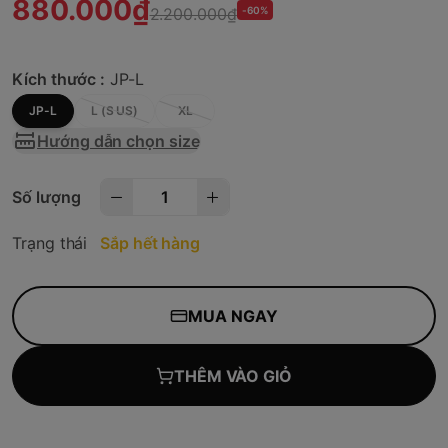
880.000₫
2.200.000₫
-60%
Kích thước :
JP-L
JP-L
L (S US)
XL
Hướng dẫn chọn size
Số lượng
Trạng thái
Sắp hết hàng
MUA NGAY
THÊM VÀO GIỎ