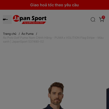
Giao hoả tốc theo yêu cầu
0
Trang chủ
/
Áo Puma
/
Áo Polo Golf Puma Nam Chính Hãng - PUMA x VOLITION Flag Stripe - Màu
xanh | JapanSport 537480-02