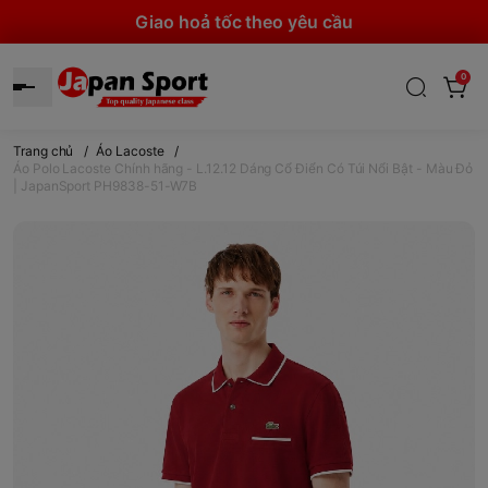
Giao hoả tốc theo yêu cầu
0
Trang chủ
/
Áo Lacoste
/
Áo Polo Lacoste Chính hãng - L.12.12 Dáng Cổ Điển Có Túi Nổi Bật - Màu Đỏ
| JapanSport PH9838-51-W7B