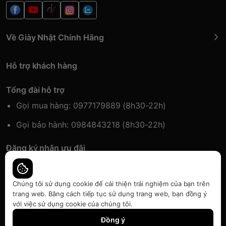
Về Giày Nhật Chính Hãng
Hỗ trợ khách hàng
Tổng đài hỗ trợ
Gọi mua hàng: 0977179889 (8h30-22h)
Gọi bảo hành: 0984843218 (8h30-22h)
Đăng ký nhận ưu đãi
Đăng kí để nhận thông tin ưu đãi sớm nhất.
Chúng tôi sử dụng cookie để cải thiện trải nghiệm của bạn trên
trang web. Bằng cách tiếp tục sử dụng trang web, bạn đồng ý
với việc sử dụng cookie của chúng tôi.
Bàn quyền thuộc về Japansport | Cung cấp bởi
Sapo
Đồng ý