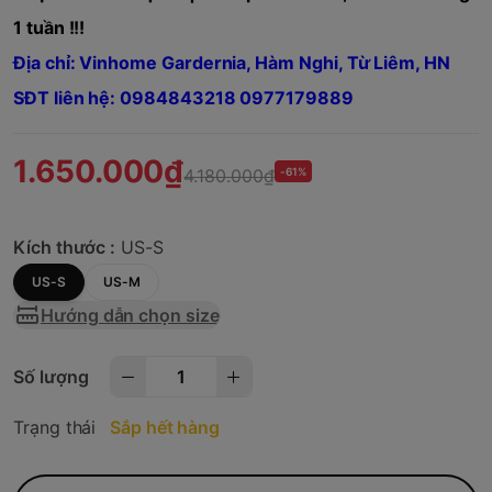
1 tuần !!!
Địa chỉ: Vinhome Gardernia, Hàm Nghi, Từ Liêm, HN
SĐT liên hệ: 0984843218 0977179889
1.650.000₫
4.180.000₫
-61%
Kích thước :
US-S
US-S
US-M
Hướng dẫn chọn size
Số lượng
Trạng thái
Sắp hết hàng