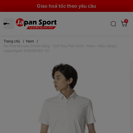
Giao hoả tốc theo yêu cầu
0
Trang chủ
/
Nam
/
Áo Polo Mizuno Chính Hãng - Soft Dry Polo Shirt - Nam - Màu trắng |
JapanSport 32MAB083-02