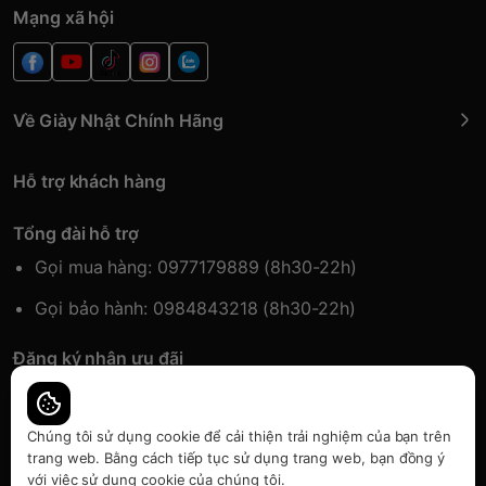
Mạng xã hội
Về Giày Nhật Chính Hãng
Hỗ trợ khách hàng
Tổng đài hỗ trợ
Gọi mua hàng: 0977179889 (8h30-22h)
Gọi bảo hành: 0984843218 (8h30-22h)
Đăng ký nhận ưu đãi
Đăng kí để nhận thông tin ưu đãi sớm nhất.
Chúng tôi sử dụng cookie để cải thiện trải nghiệm của bạn trên
trang web. Bằng cách tiếp tục sử dụng trang web, bạn đồng ý
với việc sử dụng cookie của chúng tôi.