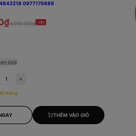
984843218 0977179889
0₫
4.000.000₫
-28%
ọn size
ết hàng
NGAY
THÊM VÀO GIỎ