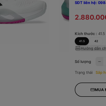
SĐT liên hệ: 0
2.880.00
Kích thước :
41.5
41.5
42
Hướng dẫn ch
Số lượng
Trạng thái
Sắp h
MUA 