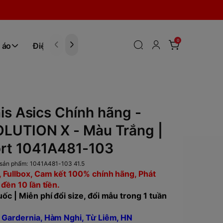
0
 áo
Điện tử
Hóa Phẩm
is Asics Chính hãng -
LUTION X - Màu Trắng |
rt 1041A481-103
sản phẩm:
1041A481-103 41.5
 Fullbox, Cam kết 100% chính hãng, Phát
 đền 10 lần tiền.
ốc | Miễn phí đổi size, đổi mẫu trong 1 tuần
 Gardernia, Hàm Nghi, Từ Liêm, HN