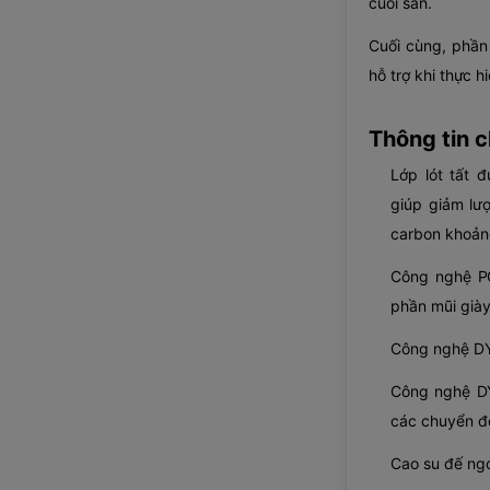
cuối sân.
Cuối cùng, phần
hỗ trợ khi thực 
Thông tin ch
Lớp lót tất 
giúp giảm lư
carbon khoản
Công nghệ P
phần mũi già
Công nghệ DY
Công nghệ DY
các chuyển đ
Cao su đế ng