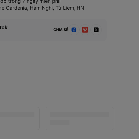
hop trong 7 ngày miễn phí!
ome Gardenia, Hàm Nghi, Từ Liêm, HN
tok
CHIA SẺ