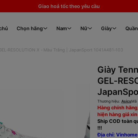
Giao hoả tốc theo yêu cầu
 chủ
Chọn hãng
Nam
Nữ
Giày
Quần
- GEL-RESOLUTION X - Màu Trắng | JapanSport 1041A481-103
Giày Tenn
GEL-RESO
JapanSpo
Thương hiệu:
Asics
Mã 
Hàng chính hãng,
hiện hàng giả xin
Ship COD toàn qu
!!!
Địa chỉ: Vinhome