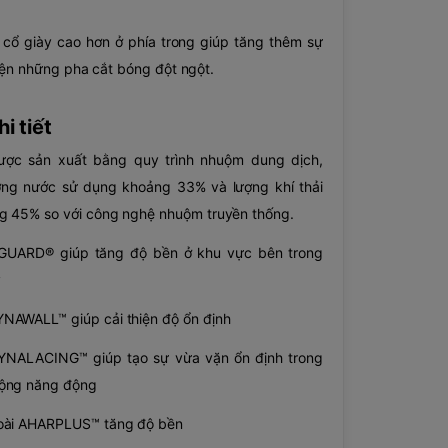
 cổ giày cao hơn ở phía trong giúp tăng thêm sự
hiện những pha cắt bóng đột ngột.
i tiết
được sản xuất bằng quy trình nhuộm dung dịch,
ợng nước sử dụng khoảng 33% và lượng khí thải
g 45% so với công nghệ nhuộm truyền thống.
GUARD® giúp tăng độ bền ở khu vực bên trong
y
NAWALL™ giúp cải thiện độ ổn định
NALACING™ giúp tạo sự vừa vặn ổn định trong
ộng năng động
oài AHARPLUS™ tăng độ bền