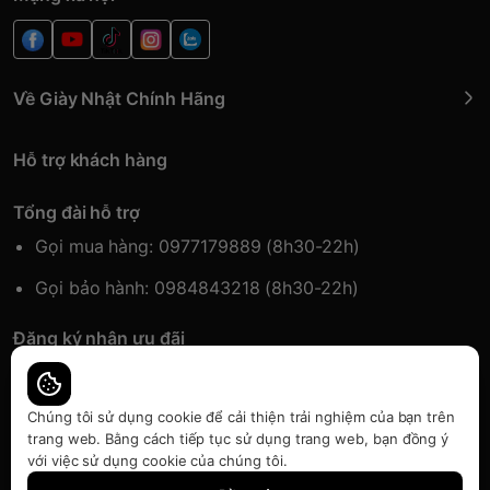
Về Giày Nhật Chính Hãng
Hỗ trợ khách hàng
Tổng đài hỗ trợ
Gọi mua hàng: 0977179889 (8h30-22h)
Gọi bảo hành: 0984843218 (8h30-22h)
Đăng ký nhận ưu đãi
Đăng kí để nhận thông tin ưu đãi sớm nhất.
Chúng tôi sử dụng cookie để cải thiện trải nghiệm của bạn trên
trang web. Bằng cách tiếp tục sử dụng trang web, bạn đồng ý
với việc sử dụng cookie của chúng tôi.
Bàn quyền thuộc về Japansport | Cung cấp bởi
Sapo