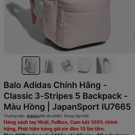
Balo Adidas Chính Hãng -
Classic 3-Stripes 5 Backpack -
Màu Hồng | JapanSport IU7665
Thương hiệu:
Adidas
Mã sản phẩm:
Đang cập nhật
Hàng xách tay Nhật, Fullbox, Cam kết 100% chính
hãng, Phát hiện hàng giả xin đền 10 lần tiền.