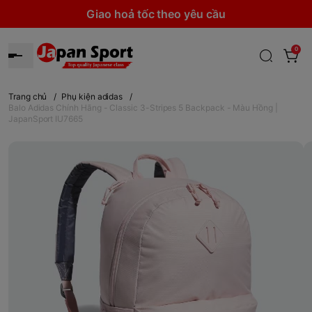
Giao hoả tốc theo yêu cầu
0
Trang chủ
/
Phụ kiện adidas
/
Balo Adidas Chính Hãng - Classic 3-Stripes 5 Backpack - Màu Hồng |
JapanSport IU7665