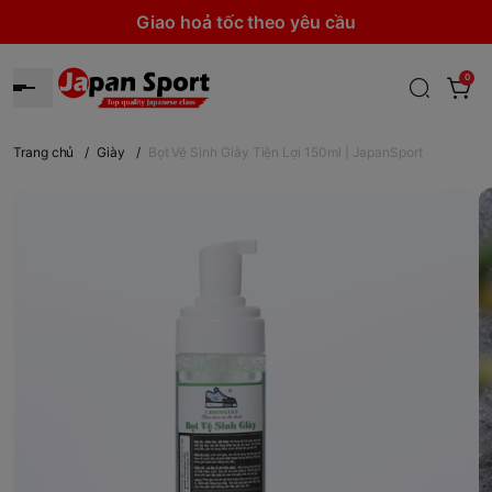
Giao hoả tốc theo yêu cầu
0
Trang chủ
/
Giày
/
Bọt Vệ Sinh Giày Tiện Lợi 150ml | JapanSport