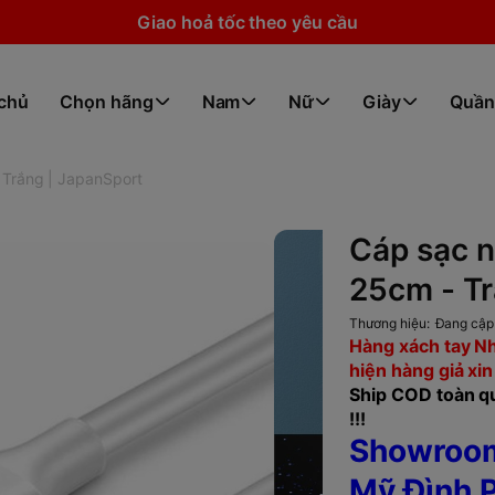
Giao hoả tốc theo yêu cầu
 chủ
Chọn hãng
Nam
Nữ
Giày
Quần
Trắng | JapanSport
Cáp sạc 
25cm - Tr
Thương hiệu:
Đang cập
Hàng xách tay Nh
hiện hàng giả xin
Ship COD toàn qu
!!!
Showroom
Mỹ Đình P