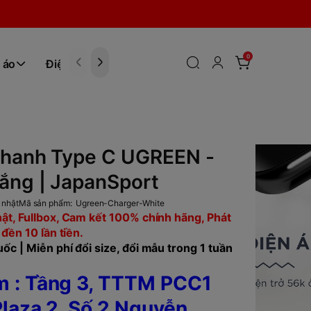
0
 áo
Điện tử
Hóa Phẩm
nhanh Type C UGREEN -
ắng | JapanSport
 nhật
Mã sản phẩm:
Ugreen-Charger-White
ật, Fullbox, Cam kết 100% chính hãng, Phát
 đền 10 lần tiền.
ốc | Miễn phí đổi size, đổi mẫu trong 1 tuần
 : Tầng 3, TTTM PCC1
laza 2, Số 2 Nguyễn