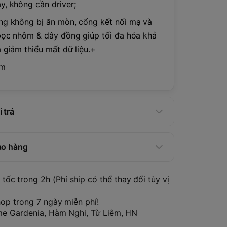
, không cần driver;
g không bị ăn mòn, cổng kết nối mạ và
bọc nhôm & dây đồng giúp tối đa hóa khả
 giảm thiểu mất dữ liệu.+
cm
 trả
ao hàng
tốc trong 2h (Phí ship có thể thay đổi tùy vị
hop trong 7 ngày miễn phí!
ome Gardenia, Hàm Nghi, Từ Liêm, HN