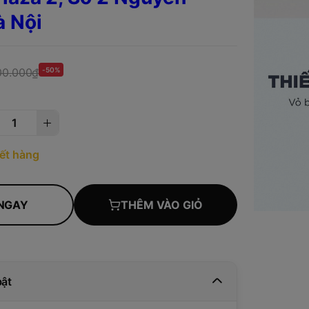
à Nội
00.000₫
-50%
ết hàng
NGAY
THÊM VÀO GIỎ
bật