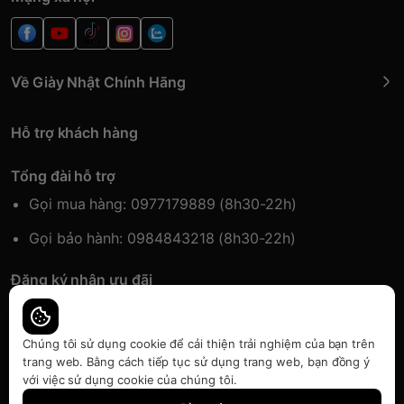
Về Giày Nhật Chính Hãng
Hỗ trợ khách hàng
Tổng đài hỗ trợ
Gọi mua hàng: 0977179889 (8h30-22h)
Gọi bảo hành: 0984843218 (8h30-22h)
Đăng ký nhận ưu đãi
Đăng kí để nhận thông tin ưu đãi sớm nhất.
Chúng tôi sử dụng cookie để cải thiện trải nghiệm của bạn trên
trang web. Bằng cách tiếp tục sử dụng trang web, bạn đồng ý
với việc sử dụng cookie của chúng tôi.
Bàn quyền thuộc về Japansport | Cung cấp bởi
Sapo