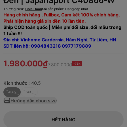
Đen | JapanSport C40866-W
Thương hiệu:
Cole Haan
Mã sản phẩm:
Đang cập nhật
Hàng chính hãng , Fullbox, Cam kết 100% chính hãng,
Phát hiện hàng giả xin đền 10 lần tiền.
Ship COD toàn quốc | Miễn phí đổi size, đổi mẫu trong
1 tuần !!!
Địa chỉ: Vinhome Gardernia, Hàm Nghi, Từ Liêm, HN
SĐT liên hệ: 0984843218 0977179889
1.980.000₫
7.800.000₫
-75%
Kích thước :
40.5
40.5
41
Hướng dẫn chọn size
HẾT HÀNG