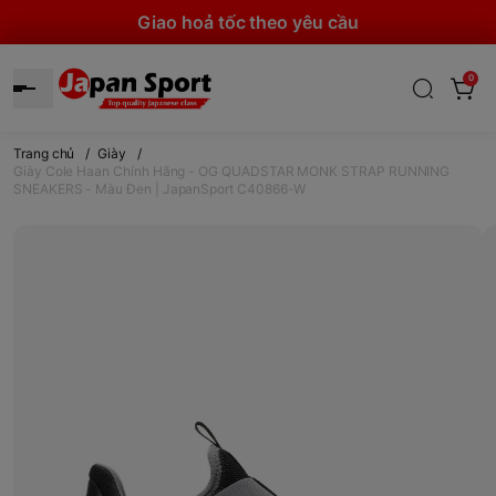
Giao hoả tốc theo yêu cầu
0
Trang chủ
/
Giày
/
Giày Cole Haan Chính Hãng - OG QUADSTAR MONK STRAP RUNNING
SNEAKERS - Màu Đen | JapanSport C40866-W