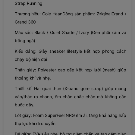
Strap Running
Thương hiệu: Cole Haan
Dòng sản phẩm: ØriginalGrand /
Grand 360
Màu sắc: Black / Quiet Shade / Ivory (Đen phối xám và
trắng ngà)
Kiểu dáng: Giày sneaker lifestyle kết hợp phong cách
chạy bộ hiện đại
Thân giày: Polyester cao cấp kết hợp lưới (mesh) giúp
thoáng khí và nhẹ.
Thiết kế: Hai quai thun (X-band gore strap) giúp mang
vào/tháo ra nhanh, ôm chân chắc chắn mà không cần
buộc dây.
Lót giày: Foam SuperFeel NRG êm ái, tăng khả năng hấp
thụ lực khi di chuyển.
Đế giữa: EVA siêu nhẹ, hỗ trợ giảm chấn và tạo cảm giác