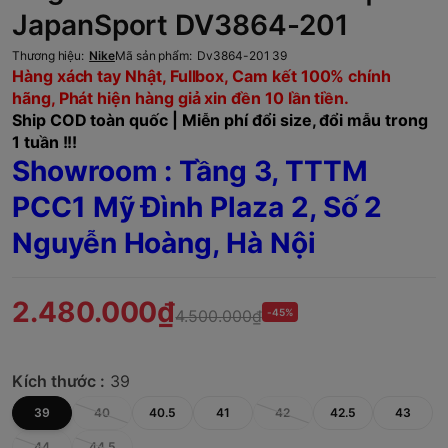
JapanSport DV3864-201
Thương hiệu:
Nike
Mã sản phẩm:
Dv3864-201 39
Hàng xách tay Nhật, Fullbox, Cam kết 100% chính
hãng, Phát hiện hàng giả xin đền 10 lần tiền.
Ship COD toàn quốc | Miễn phí đổi size, đổi mẫu trong
1 tuần !!!
Showroom : Tầng 3, TTTM
PCC1 Mỹ Đình Plaza 2, Số 2
Nguyễn Hoàng, Hà Nội
2.480.000₫
4.500.000₫
-45%
Kích thước :
39
39
40
40.5
41
42
42.5
43
44
44.5