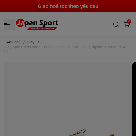
Giao hoả tốc theo yêu cầu
0
Trang chủ
/
Giày
/
Giày Nike Chính hãng - Pegasus Trail 5 - Màu nâu | JapanSport DV3864-
201