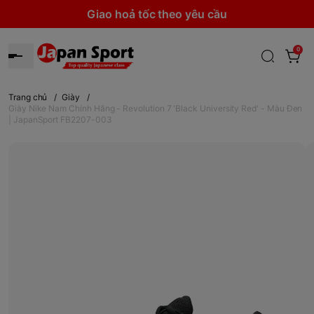
Giao hoả tốc theo yêu cầu
0
Trang chủ
/
Giày
/
Giày Nike Nam Chính Hãng - Revolution 7 'Black University Red' - Màu Đen
| JapanSport FB2207-003