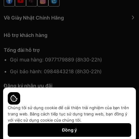
Về Giày Nhật Chính Hãng
Hỗ trợ khách hàng
Tổng đài hỗ trợ
Gọi mua hàng: 0977179889 (8h30-22h)
Gọi bảo hành: 0984843218 (8h30-22h)
Đăng ký nhận ưu đãi
Đăng kí để nhận thông tin ưu đãi sớm nhất.
Chúng tôi sử dụng cookie để cải thiện trải nghiệm của bạn trên
trang web. Bằng cách tiếp tục sử dụng trang web, bạn đồng ý
với việc sử dụng cookie của chúng tôi.
Bàn quyền thuộc về Japansport | Cung cấp bởi
Sapo
Đồng ý