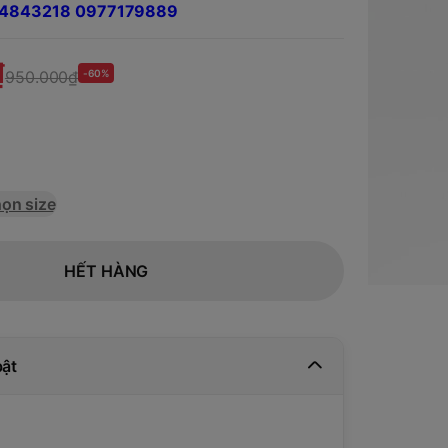
984843218 0977179889
₫
950.000₫
-60%
ọn size
HẾT HÀNG
bật