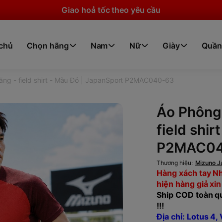
Giao hoả tốc theo yêu cầu
 chủ
Chọn hãng
Nam
Nữ
Giày
Quần
ng - field shirt - Màu Đỏ | JapanSport P2MAC040-63
Áo Phông
field shi
P2MAC04
Thương hiệu:
Mizuno J
Hàng xách tay Nh
hiện hàng giả xin
Ship COD toàn qu
!!!
Địa chỉ: Lotus 4