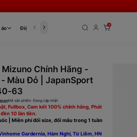
0
 áo
Điện tử
Hóa Phẩm
 Mizuno Chính Hãng -
rt - Màu Đỏ | JapanSport
0-63
apan
Mã sản phẩm:
Đang cập nhật
ật, Fullbox, Cam kết 100% chính hãng, Phát
 đền 10 lần tiền.
ốc | Miễn phí đổi size, đổi mẫu trong 1 tuần
, Vinhome Gardernia, Hàm Nghi, Từ Liêm, HN