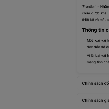
'Frontier' - Nh
chưa được kha
thiết kế và màu 
Thông tin ch
Một loại vải 
độc đáo đã đ
Vì là loại vải
mang tính chấ
Chính sách đổi
Chính sách gi