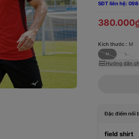
SĐT liên hệ: 0
380.000
Kích thước :
M
M
L
Hướng dẫn ch
Đặc điểm nổi 
field shirt