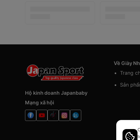
Về Giày N
Trang c
Sản ph
Hộ kinh doanh Japanbaby
Mạng xã hội
C
t