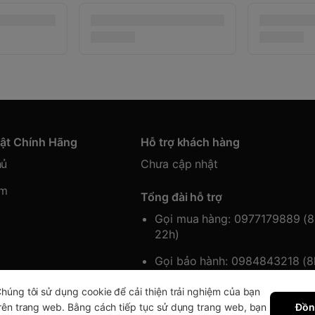
hật Chính Hãng
Hỗ trợ khách hàng
hủ
Chưa cập nhật
ẩm
Tổng đài hỗ trợ
Gọi mua hàng: 0977179889 (
22h)
Gọi bảo hành: 0984843218 (
22h)
húng tôi sử dụng cookie để cải thiện trải nghiệm của bạn
rên trang web. Bằng cách tiếp tục sử dụng trang web, bạn
Đồn