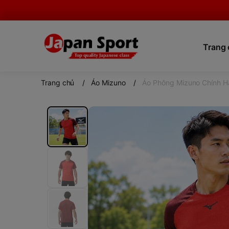
Trang
Trang chủ
/
Áo Mizuno
/
Áo Phông Mizuno Chính Hã