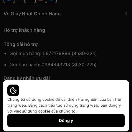
Về Giày Nhật Chính Hãng
Hỗ trợ khách hàng
Tổng đài hỗ trợ
Gọi mua hàng: 0977179889 (8h30-22h)
Gọi bảo hành: 0984843218 (8h30-22h)
Đăng ký nhận ưu đãi
Đăng kí để nhận thông tin ưu đãi sớm nhất.
Chúng tôi sử dụng cookie để cải thiện trải nghiệm của bạn trên
trang web. Bằng cách tiếp tục sử dụng trang web, bạn đồng ý
với việc sử dụng cookie của chúng tôi.
Bàn quyền thuộc về Japansport | Cung cấp bởi
Sapo
Đồng ý