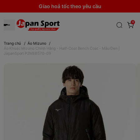
Giao hoả tốc theo yêu cầu
0
Trang chủ
/
Áo Mizuno
/
Áo Khoác Mizuno Chính Hãng - Half-Coat Bench Coat - Màu Đen |
JapanSport P2MEB570-09