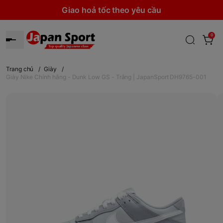
Giao hoả tốc theo yêu cầu
0
Trang chủ
/
Giày
/
Giày Nike Chính hãng - Dunk Low GS - Trắng | JapanSport DH9765-001