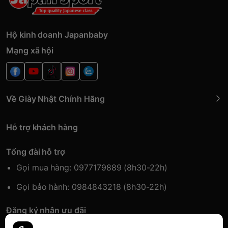
Hộ kinh doanh Japanbaby
Mạng xã hội
Về Giày Nhật Chính Hãng
Hỗ trợ khách hàng
Tổng đài hỗ trợ
Gọi mua hàng: 0977179889 (8h30-22h)
Gọi bảo hành: 0984843218 (8h30-22h)
Đăng ký nhận ưu đãi
Đăng kí để nhận thông tin ưu đãi sớm nhất.