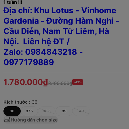
1 tuần !!!
Địa chỉ: Khu Lotus - Vinhome
Gardenia - Đường Hàm Nghi -
Cầu Diễn, Nam Từ Liêm, Hà
Nội. Liên hệ ĐT /
Zalo:
0984843218 -
0977179889
1.780.000₫
3.100.000₫
-43%
Kích thước :
36
36
37.5
38.5
39
40
Hướng dẫn chọn size