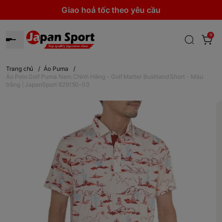
Giao hoả tốc theo yêu cầu
0
Trang chủ
/
Áo Puma
/
Áo Polo Golf Puma Nam Chính Hãng - Golf Matter Bushland Short - Màu
trắng | JapanSport 629150-03