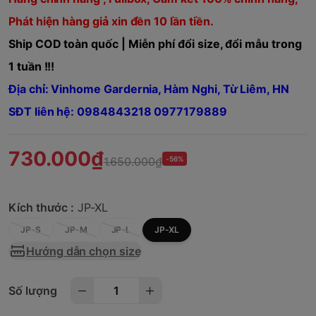
Phát hiện hàng giả xin đền 10 lần tiền.
Ship COD toàn quốc | Miễn phí đổi size, đổi mẫu trong
1 tuần !!!
Địa chỉ: Vinhome Gardernia, Hàm Nghi, Từ Liêm, HN
SĐT liên hệ: 0984843218 0977179889
730.000₫
1.650.000₫
-56%
Kích thước :
JP-XL
JP-S
JP-M
JP-L
JP-XL
Hướng dẫn chọn size
Số lượng