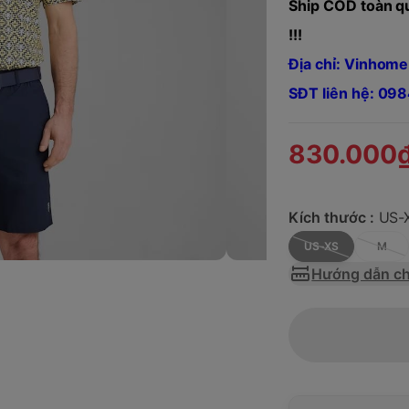
Ship COD toàn qu
!!!
Địa chỉ: Vinhome
SĐT liên hệ: 0
830.000
Kích thước :
US-
US-XS
M
Hướng dẫn ch