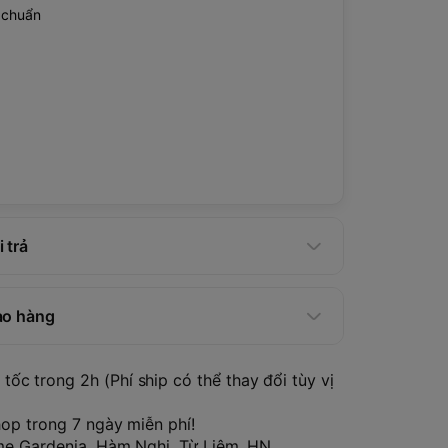
u chuẩn
 trả
ao hàng
tốc trong 2h (Phí ship có thể thay đổi tùy vị
hop trong 7 ngày miễn phí!
ome Gardenia, Hàm Nghi, Từ Liêm, HN