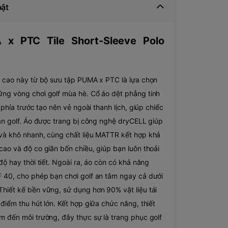
bật
 x PTC Tile Short-Sleeve Polo
t cao này từ bộ sưu tập PUMA x PTC là lựa chọn
ng vòng chơi golf mùa hè. Cổ áo dệt phẳng tinh
t phía trước tạo nên vẻ ngoài thanh lịch, giúp chiếc
sân golf. Áo được trang bị công nghệ dryCELL giúp
và khô nhanh, cùng chất liệu MATTR kết hợp khả
cao và độ co giãn bốn chiều, giúp bạn luôn thoải
độ hay thời tiết. Ngoài ra, áo còn có khả năng
 40, cho phép bạn chơi golf an tâm ngay cả dưới
hiết kế bền vững, sử dụng hơn 90% vật liệu tái
điểm thu hút lớn. Kết hợp giữa chức năng, thiết
m đến môi trường, đây thực sự là trang phục golf