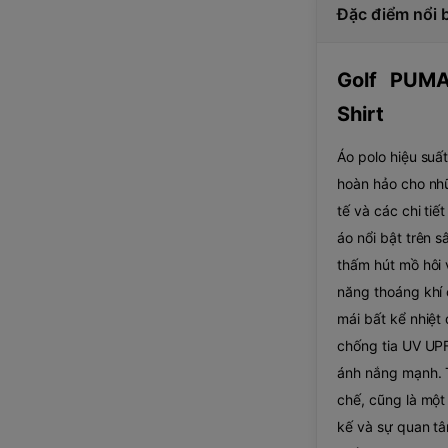
Đặc điểm nổi 
Golf PUMA
Shirt
Áo polo hiệu suấ
hoàn hảo cho nhữ
tế và các chi tiế
áo nổi bật trên 
thấm hút mồ hôi 
năng thoáng khí 
mái bất kể nhiệt 
chống tia UV UPF
ánh nắng mạnh. T
chế, cũng là một 
kế và sự quan tâ