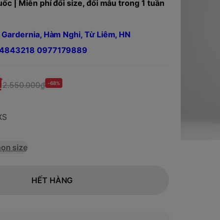
ốc | Miễn phí đổi size, đổi mẫu trong 1 tuần
 Gardernia, Hàm Nghi, Từ Liêm, HN
984843218 0977179889
₫
2.550.000₫
-68%
XS
ọn size
HẾT HÀNG