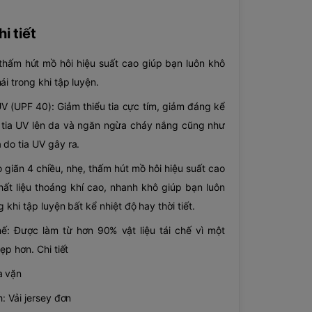
i tiết
thấm hút mồ hôi hiệu suất cao giúp bạn luôn khô
ái trong khi tập luyện.
 (UPF 40): Giảm thiểu tia cực tím, giảm đáng kể
 tia UV lên da và ngăn ngừa cháy nắng cũng như
 do tia UV gây ra.
 giãn 4 chiều, nhẹ, thấm hút mồ hôi hiệu suất cao
ất liệu thoáng khí cao, nhanh khô giúp bạn luôn
g khi tập luyện bất kể nhiệt độ hay thời tiết.
chế: Được làm từ hơn 90% vật liệu tái chế vì một
đẹp hơn. Chi tiết
a vặn
h: Vải jersey đơn