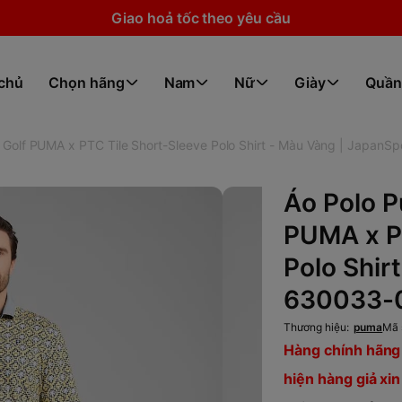
Giao hoả tốc theo yêu cầu
 chủ
Chọn hãng
Nam
Nữ
Giày
Quần
 Golf PUMA x PTC Tile Short-Sleeve Polo Shirt - Màu Vàng | JapanS
Áo Polo P
PUMA x P
Polo Shir
630033-
Thương hiệu:
puma
Mã 
Hàng chính hãng 
hiện hàng giả xin