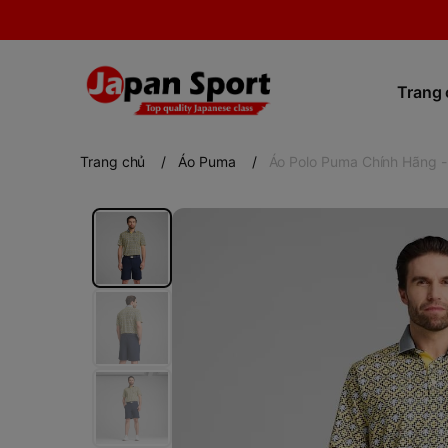
Trang
Trang chủ
/
Áo Puma
/
Áo Polo Puma Chính Hãng -