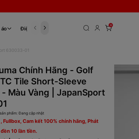
0
 áo
Điện tử
Hóa Phẩm
port 630033-01
uma Chính Hãng - Golf
TC Tile Short-Sleeve
t - Màu Vàng | JapanSport
01
sản phẩm:
Đang cập nhật
, Fullbox, Cam kết 100% chính hãng, Phát
 đền 10 lần tiền.