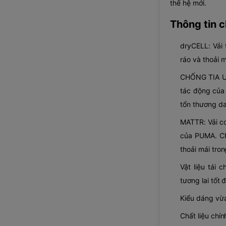
thế hệ mới.
Thông tin ch
dryCELL: Vải 
ráo và thoải m
CHỐNG TIA UV
tác động của
tổn thương da
MATTR: Vải co
của PUMA. Ch
thoải mái tron
Vật liệu tái 
tương lai tốt 
Kiểu dáng vừ
Chất liệu chín