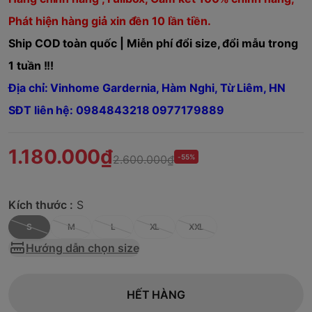
Phát hiện hàng giả xin đền 10 lần tiền.
Ship COD toàn quốc | Miễn phí đổi size, đổi mẫu trong
1 tuần !!!
Địa chỉ: Vinhome Gardernia, Hàm Nghi, Từ Liêm, HN
SĐT liên hệ: 0984843218 0977179889
1.180.000₫
2.600.000₫
-55%
Kích thước :
S
S
M
L
XL
XXL
Hướng dẫn chọn size
HẾT HÀNG