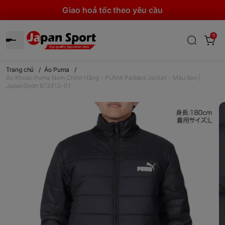
Giao hoả tốc theo yêu cầu
0
Trang chủ
/
Áo Puma
/
Áo Khoác Puma Nam Chính Hãng - PUMA Padded Jacket - Màu đen |
JapanSport 672412-01