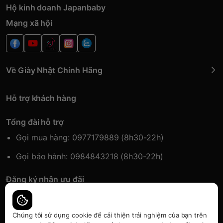
Hộ kinh doanh Japanbaby
Mạng xã hội
Về Giày Nhật Chính Hãng
Hỗ trợ khách hàng
Tổng đài hỗ trợ
Gọi mua hàng: 0977179889 (8h30-22h)
Gọi bảo hành: 0984843218 (8h30-22h)
Đăng ký nhận ưu đãi
Đăng kí để nhận thông tin ưu đãi sớm nhất.
Chúng tôi sử dụng cookie để cải thiện trải nghiệm của bạn trên