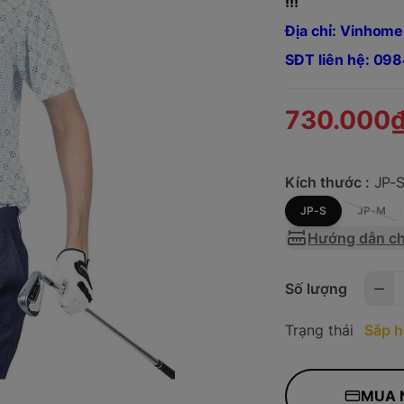
!!!
Địa chỉ: Vinhome
SĐT liên hệ: 0
730.000
Kích thước :
JP-
JP-S
JP-M
Hướng dẫn ch
Số lượng
Trạng thái
Sắp h
MUA 