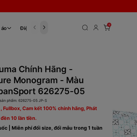
0
 áo
Điện tử
Hóa Phẩm
Puma Chính Hãng -
Pure Monogram - Màu
apanSport 626275-05
sản phẩm:
626275-05 JP-S
, Fullbox, Cam kết 100% chính hãng, Phát
 đền 10 lần tiền.
ốc | Miễn phí đổi size, đổi mẫu trong 1 tuần