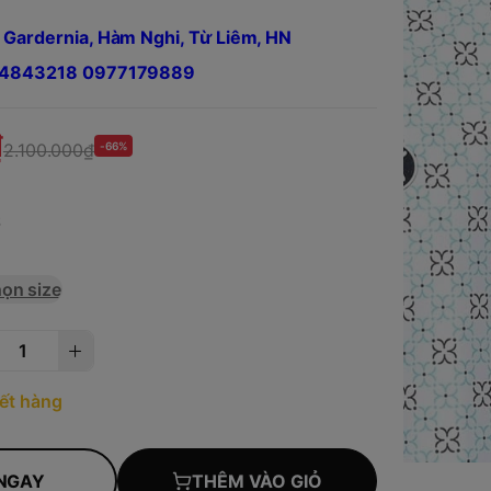
 Gardernia, Hàm Nghi, Từ Liêm, HN
984843218 0977179889
₫
2.100.000₫
-66%
S
ọn size
ết hàng
NGAY
THÊM VÀO GIỎ