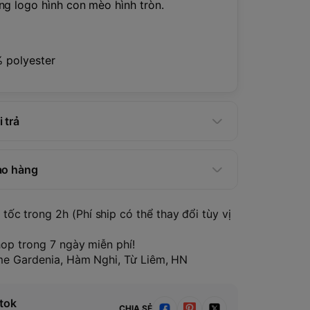
g logo hình con mèo hình tròn.
t
% polyester
 trả
ao hàng
tốc trong 2h (Phí ship có thể thay đổi tùy vị
hop trong 7 ngày miễn phí!
ome Gardenia, Hàm Nghi, Từ Liêm, HN
tok
CHIA SẺ