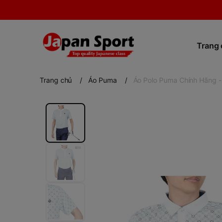
Trang
Trang chủ
/
Áo Puma
/
Áo Polo Puma Chính Hãng 