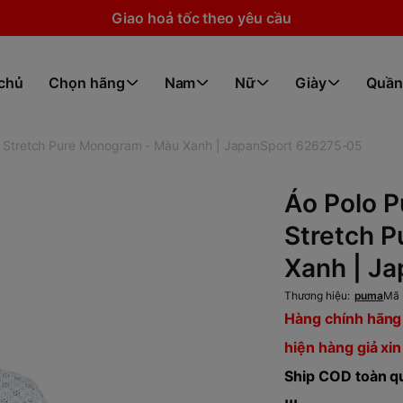
Giao hoả tốc theo yêu cầu
 chủ
Chọn hãng
Nam
Nữ
Giày
Quần
- Stretch Pure Monogram - Màu Xanh | JapanSport 626275-05
Áo Polo 
Stretch 
Xanh | J
Thương hiệu:
puma
Mã 
Hàng chính hãng 
hiện hàng giả xin
Ship COD toàn qu