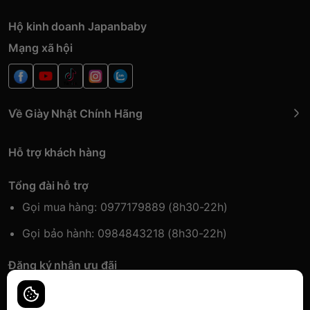
Hộ kinh doanh Japanbaby
Mạng xã hội
Về Giày Nhật Chính Hãng
Hỗ trợ khách hàng
Tổng đài hỗ trợ
Gọi mua hàng: 0977179889 (8h30-22h)
Gọi bảo hành: 0984843218 (8h30-22h)
Đăng ký nhận ưu đãi
Đăng kí để nhận thông tin ưu đãi sớm nhất.