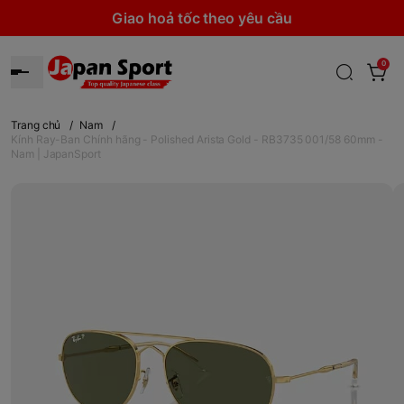
Giao hoả tốc theo yêu cầu
0
Trang chủ
/
Nam
/
Kính Ray-Ban Chính hãng - Polished Arista Gold - RB3735 001/58 60mm -
Nam | JapanSport