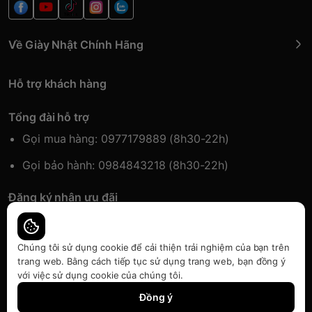
Về Giày Nhật Chính Hãng
Hỗ trợ khách hàng
Tổng đài hỗ trợ
Gọi mua hàng: 0977179889 (8h30-22h)
Gọi bảo hành: 0984843218 (8h30-22h)
Đăng ký nhận ưu đãi
Đăng kí để nhận thông tin ưu đãi sớm nhất.
Chúng tôi sử dụng cookie để cải thiện trải nghiệm của bạn trên
trang web. Bằng cách tiếp tục sử dụng trang web, bạn đồng ý
với việc sử dụng cookie của chúng tôi.
Bàn quyền thuộc về Japansport | Cung cấp bởi
Sapo
Đồng ý