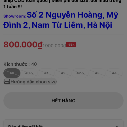
Ship COD toàn quốc | Miễn phí đổi size, đổi mẫu trong
1 tuần !!!
Số 2 Nguyễn Hoàng, Mỹ
Showroom:
Đình 2, Nam Từ Liêm,
Hà Nội
800.000₫
1.900.000₫
-58%
Kích thước :
40
40
40.5
41
42
42.5
43
44
Hướng dẫn chọn size
HẾT HÀNG
Đặc điểm nổi bật