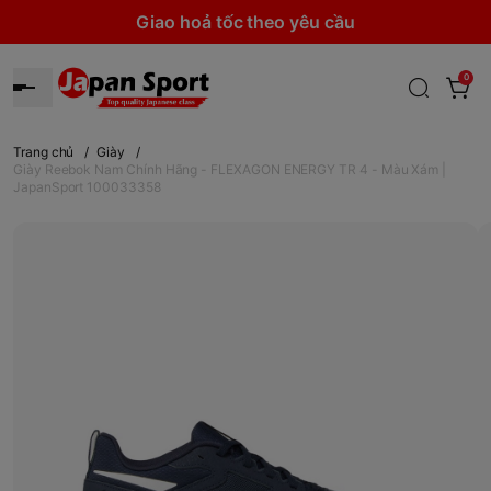
Giao hoả tốc theo yêu cầu
0
Trang chủ
/
Giày
/
Giày Reebok Nam Chính Hãng - FLEXAGON ENERGY TR 4 - Màu Xám |
JapanSport 100033358