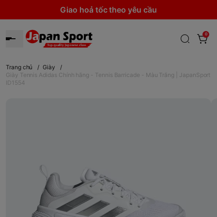
Giao hoả tốc theo yêu cầu
0
Trang chủ
/
Giày
/
Giày Tennis Adidas Chính hãng - Tennis Barricade - Màu Trắng | JapanSport
ID1554