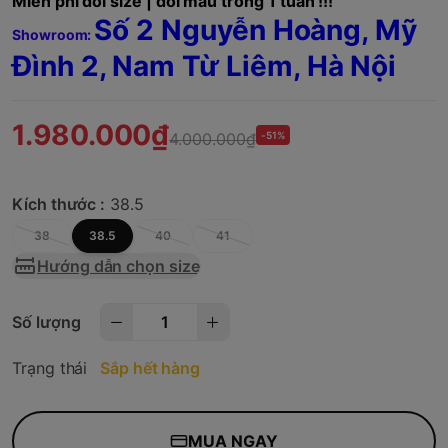
Miễn phí đổi size | đổi mẫu trong 1 tuần !!!
Số 2 Nguyễn Hoàng, Mỹ
Showroom:
Đình 2, Nam Từ Liêm,
Hà Nội
1.980.000₫
4.000.000₫
-51%
Kích thước :
38.5
38
38.5
40
41
Hướng dẫn chọn size
Số lượng
Trạng thái
Sắp hết hàng
MUA NGAY