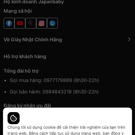
Hộ kinh doanh Japanbaby
Mạng xã hội
Về Giày Nhật Chính Hãng
Hỗ trợ khách hàng
Tổng đài hỗ trợ
Gọi mua hàng: 0977179889 (8h30-22h)
Gọi bảo hành: 0984843218 (8h30-22h)
Đăng ký nhận ưu đãi
Đăng kí để nhận thông tin ưu đãi sớm nhất.
Chúng tôi sử dụng cookie để cải thiện trải nghiệm của bạn trên
trang web. Bằng cách tiếp tục sử dụng trang web, bạn đồng ý