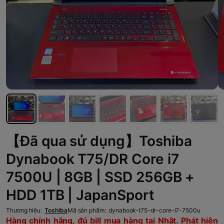
【Đã qua sử dụng】Toshiba
Dynabook T75/DR Core i7
7500U | 8GB | SSD 256GB +
HDD 1TB | JapanSport
Thương hiệu:
Toshiba
Mã sản phẩm:
dynabook-t75-dr-core-i7-7500u
Hàng chính hãng, đủ bill mua hàng tại Nhật. Phát hiện