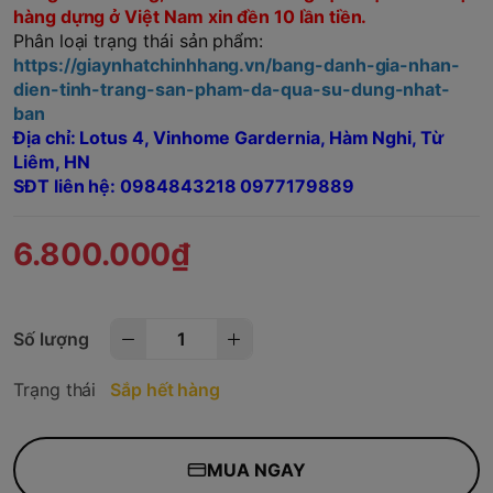
hàng dựng ở Việt Nam xin đền 10 lần tiền.
Phân loại trạng thái sản phẩm:
https://giaynhatchinhhang.vn/bang-danh-gia-nhan-
dien-tinh-trang-san-pham-da-qua-su-dung-nhat-
ban
Địa chỉ: Lotus 4, Vinhome Gardernia, Hàm Nghi, Từ
Liêm, HN
SĐT liên hệ: 0984843218 0977179889
6.800.000₫
Số lượng
Trạng thái
Sắp hết hàng
MUA NGAY