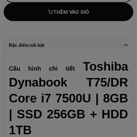
THÊM VÀO GIỎ
Đặc điểm nổi bật
Toshiba
Cấu hình chi tiết
Dynabook T75/DR
Core i7 7500U | 8GB
| SSD 256GB + HDD
1TB