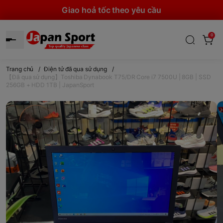
Giao hoả tốc theo yêu cầu
0
Trang chủ
/
Điện tử đã qua sử dụng
/
【Đã qua sử dụng】Toshiba Dynabook T75/DR Core i7 7500U | 8GB | SSD
256GB + HDD 1TB | JapanSport