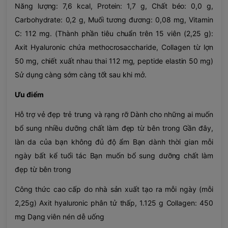
Năng lượng: 7,6 kcal, Protein: 1,7 g, Chất béo: 0,0 g,
Carbohydrate: 0,2 g, Muối tương đương: 0,08 mg, Vitamin
C: 112 mg. (Thành phần tiêu chuẩn trên 15 viên (2,25 g):
Axit Hyaluronic chứa methocrosaccharide, Collagen từ lợn
50 mg, chiết xuất nhau thai 112 mg, peptide elastin 50 mg)
Sử dụng càng sớm càng tốt sau khi mở.
Ưu điểm
Hỗ trợ vẻ đẹp trẻ trung và rạng rỡ Dành cho những ai muốn
bổ sung nhiều dưỡng chất làm đẹp từ bên trong Gần đây,
làn da của bạn không đủ độ ẩm Bạn dành thời gian mỗi
ngày bất kể tuổi tác Bạn muốn bổ sung dưỡng chất làm
đẹp từ bên trong
Công thức cao cấp do nhà sản xuất tạo ra mỗi ngày (mỗi
2,25g) Axit hyaluronic phân tử thấp, 1.125 g Collagen: 450
mg Dạng viên nén dễ uống