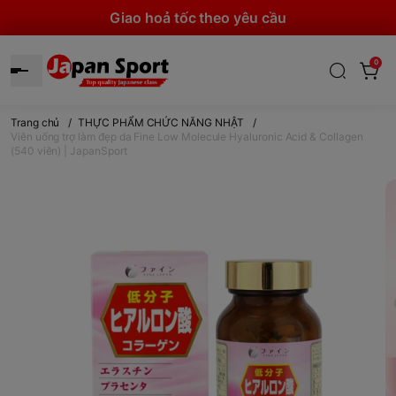
Giao hoả tốc theo yêu cầu
0
Trang chủ
/
THỰC PHẨM CHỨC NĂNG NHẬT
/
Viên uống trợ làm đẹp da Fine Low Molecule Hyaluronic Acid & Collagen
(540 viên) | JapanSport