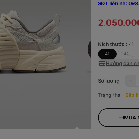
SĐT liên hệ: 0
2.050.00
Kích thước :
41
41
42
Hướng dẫn ch
Số lượng
Trạng thái
Sắp h
MUA 