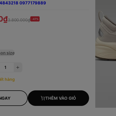
984843218 0977179889
0₫
3.800.000₫
-47%
ọn size
ết hàng
NGAY
THÊM VÀO GIỎ