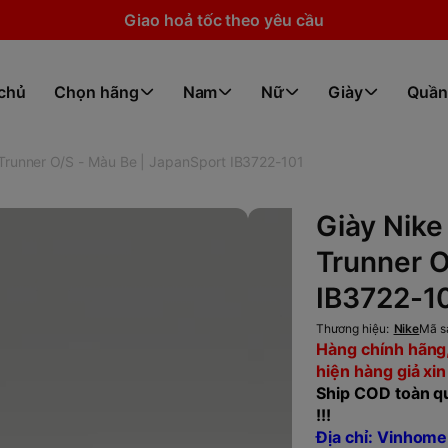
Giao hoả tốc theo yêu cầu
 chủ
Chọn hãng
Nam
Nữ
Giày
Quần
Trunner O/S - Màu Be | JapanSport IB3722-101
Giày Nike
Trunner O
IB3722-1
Thương hiệu:
Nike
Mã s
Hàng chính hãng,
hiện hàng giả xin
Ship COD toàn qu
!!!
Địa chỉ: Vinhome