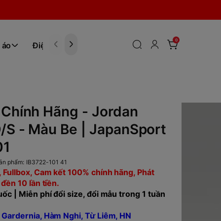
0
 áo
Điện tử
Hóa Phẩm
 Chính Hãng - Jordan
/S - Màu Be | JapanSport
01
ản phẩm:
IB3722-101 41
 Fullbox, Cam kết 100% chính hãng, Phát
 đền 10 lần tiền.
ốc | Miễn phí đổi size, đổi mẫu trong 1 tuần
 Gardernia, Hàm Nghi, Từ Liêm, HN