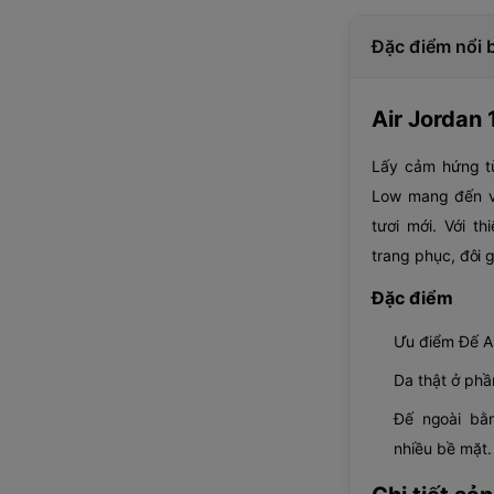
Đặc điểm nổi 
Air Jordan 
Lấy cảm hứng từ
Low mang đến vẻ
tươi mới. Với t
trang phục, đôi 
Đặc điểm
Ưu điểm Đế Ai
Da thật ở phầ
Đế ngoài bằ
nhiều bề mặt.