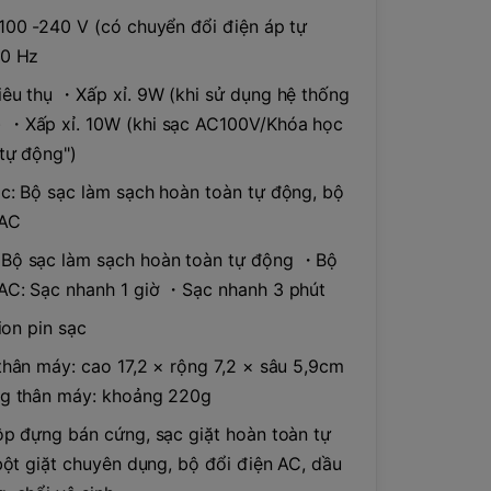
100 -240 V (có chuyển đổi điện áp tự
60 Hz
iêu thụ ・Xấp xỉ. 9W (khi sử dụng hệ thống
 ・Xấp xỉ. 10W (khi sạc AC100V/Khóa học
tự động")
c: Bộ sạc làm sạch hoàn toàn tự động, bộ
 AC
Bộ sạc làm sạch hoàn toàn tự động ・Bộ
AC: Sạc nhanh 1 giờ ・Sạc nhanh 3 phút
-ion pin sạc
thân máy: cao 17,2 × rộng 7,2 × sâu 5,9cm
ng thân máy: khoảng 220g
ộp đựng bán cứng, sạc giặt hoàn toàn tự
 bột giặt chuyên dụng, bộ đổi điện AC, dầu