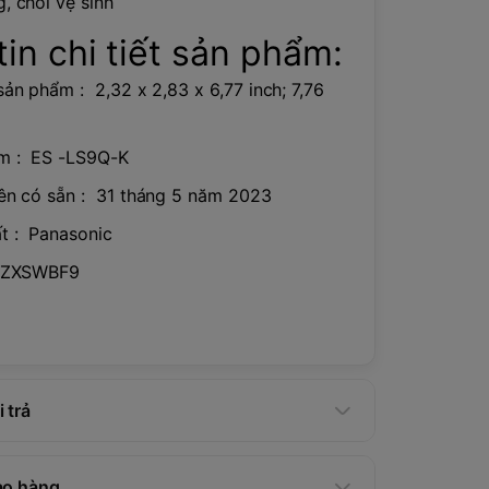
, chổi vệ sinh
in chi tiết sản phẩm:
ản phẩm : ‎ 2,32 x 2,83 x 6,77 inch; 7,76
 : ‎ ES -LS9Q-K
ên có sẵn : ‎ 31 tháng 5 năm 2023
 : ‎ Panasonic
 ‎ B0BZXSWBF9
 trả
ao hàng