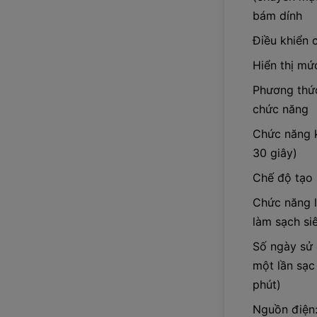
bám dính
Điều khiển 
Hiển thị mứ
Phương thức
chức năng
Chức năng k
30 giây)
Chế độ tạo 
Chức năng l
làm sạch si
Số ngày sử 
một lần sạc
phút)
Nguồn điện: