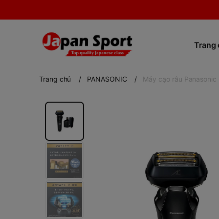
Trang
Trang chủ
/
PANASONIC
/
Máy cạo râu Panasonic