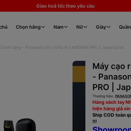
Giao hoả tốc theo yêu cầu
 chủ
Chọn hãng
Nam
Nữ
Giày
Quần
 Chính hãng - Panasonic ES-LS9Q-K LAMDASH PRO | JapanSport
Máy cạo r
- Panaso
PRO | Ja
Thương hiệu:
PANASO
Hàng xách tay Nh
hiện hàng giả xin
Ship COD toàn qu
!!!
Showroom