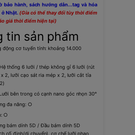
 tờ bảo hành, sách hướng dẫn...tag và hóa
 ở Nhật.
(Gía có thể thay đổi tùy thời điểm
áo giá thời điểm hiện tại)
 tin sản phẩm
 động cơ tuyến tính: khoảng 14.000
Hệ thống 6 lưỡi / thép không gỉ 6 lưỡi (rút
 x 2, lưỡi cạo sát ria mép x 2, lưỡi cắt tỉa
2)
 Lưỡi bên trong có cạnh nano góc nhọn 30°
ng đa năng: ○
n: ○
ống bám dính 5D / Đầu bám dính 5D
h cố định/di chuyển), cơ chế lưỡi phao