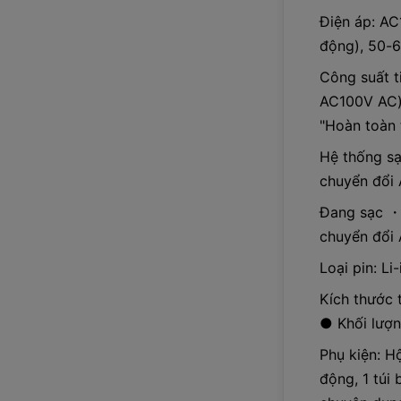
Điện áp: AC
động), 50-
Công suất t
AC100V AC)
"Hoàn toàn 
Hệ thống sạ
chuyển đổi
Đang sạc ・
chuyển đổi 
Loại pin: Li
Kích thước 
● Khối lượ
Phụ kiện: H
động, 1 túi