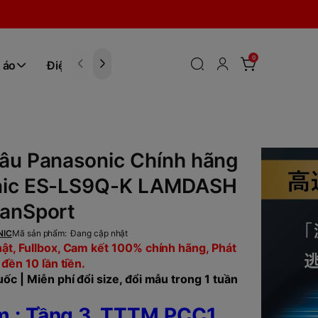
0
 áo
Điện tử
Hóa Phẩm
âu Panasonic Chính hãng
nic ES-LS9Q-K LAMDASH
panSport
NIC
Mã sản phẩm:
Đang cập nhật
ật, Fullbox, Cam kết 100% chính hãng, Phát
 đền 10 lần tiền.
ốc | Miễn phí đổi size, đổi mẫu trong 1 tuần
 : Tầng 3, TTTM PCC1