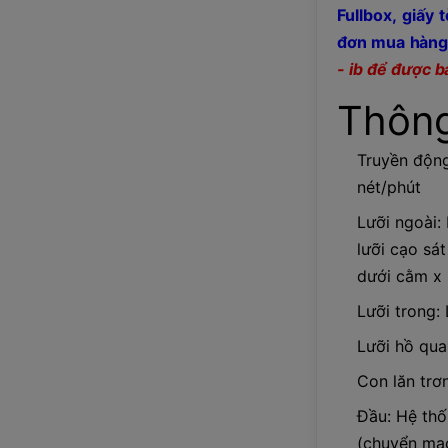
Fullbox, giấy
đơn mua hàng
- ib để được b
Thông
Truyền động
nét/phút
Lưỡi ngoài: 
lưỡi cạo sát
dưới cằm x 
Lưỡi trong:
Lưỡi hồ qua
Con lăn trơ
Đầu: Hệ th
(chuyển mạc