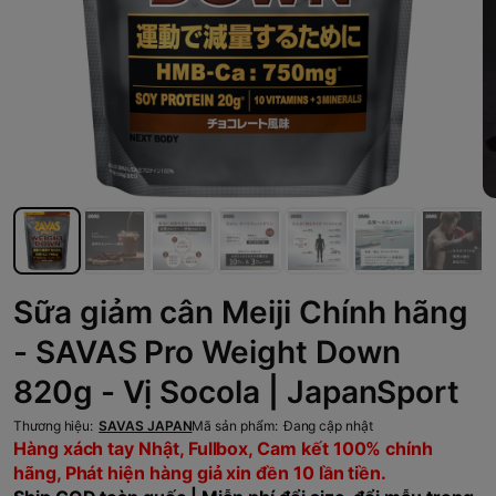
Sữa giảm cân Meiji Chính hãng
- SAVAS Pro Weight Down
820g - Vị Socola | JapanSport
Thương hiệu:
SAVAS JAPAN
Mã sản phẩm:
Đang cập nhật
Hàng xách tay Nhật, Fullbox, Cam kết 100% chính
hãng, Phát hiện hàng giả xin đền 10 lần tiền.