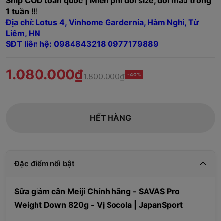
Ship COD toàn quốc | Miễn phí đổi size, đổi mẫu trong
1 tuần !!!
Địa chỉ: Lotus 4, Vinhome Gardernia, Hàm Nghi, Từ
Liêm, HN
SĐT liên hệ: 0984843218 0977179889
1.080.000₫
1.800.000₫
-40%
HẾT HÀNG
Đặc điểm nổi bật
Sữa giảm cân Meiji Chính hãng - SAVAS Pro
Weight Down 820g - Vị Socola | JapanSport