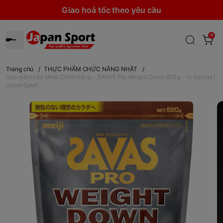
Giao hoả tốc theo yêu cầu
0
Trang chủ
/
THỰC PHẨM CHỨC NĂNG NHẬT
/
Sữa giảm cân Meiji Chính hãng - SAVAS Pro Weight Down 820g - Vị Socola |
JapanSport