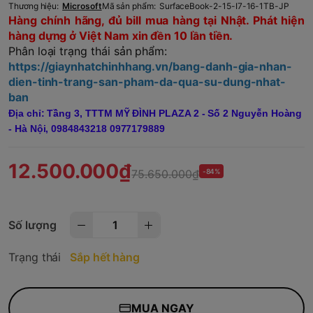
Thương hiệu:
Microsoft
Mã sản phẩm:
SurfaceBook-2-15-I7-16-1TB-JP
Hàng chính hãng, đủ bill mua hàng tại Nhật. Phát hiện
hàng dựng ở Việt Nam xin đền 10 lần tiền.
Phân loại trạng thái sản phẩm:
https://giaynhatchinhhang.vn/bang-danh-gia-nhan-
dien-tinh-trang-san-pham-da-qua-su-dung-nhat-
ban
Địa chỉ: Tầng 3, TTTM MỸ ĐÌNH PLAZA 2 - Số 2 Nguyễn Hoàng
- Hà Nội,
0984843218 0977179889
12.500.000₫
75.650.000₫
-84%
Số lượng
Trạng thái
Sắp hết hàng
MUA NGAY