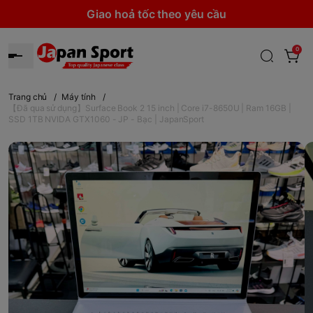
Giao hoả tốc theo yêu cầu
0
Trang chủ
/
Máy tính
/
【Đã qua sử dụng】Surface Book 2 15 inch | Core i7-8650U | Ram 16GB |
SSD 1TB NVIDA GTX1060 - JP - Bạc | JapanSport