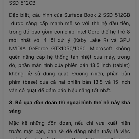
SSD 512GB
Đặc biệt, cấu hình của Surface Book 2 SSD 512GB
được nâng cấp mạnh mẽ so với thế hệ đầu tiên,
trong đó bao gồm con chip Intel Core thế hệ thứ 8
mới nhất với 4 lõi xử lý (Kaby Lake R) và GPU
NVIDIA GeForce GTX1050/1060. Microsoft không
quên nâng cấp hệ thống tản nhiệt của máy, trong
đó, phần màn hình của phiên bản 13.5 inch (tablet)
không hề sử dụng quạt. Đương nhiên, phần bàn
phím (base) của cả hai phiên bản 13.5 và 15 inch
vẫn có quạt để đảm bảo hiệu năng tốt nhất.
3. Bỏ qua đồn đoán thì ngoại hình thế hệ này khá
sáng
Mặc kệ những đồn đoán, nếu chỉ vừa xuất hiện
trước mặt bạn, bạn sẽ dễ dàng nhận thấy là việc